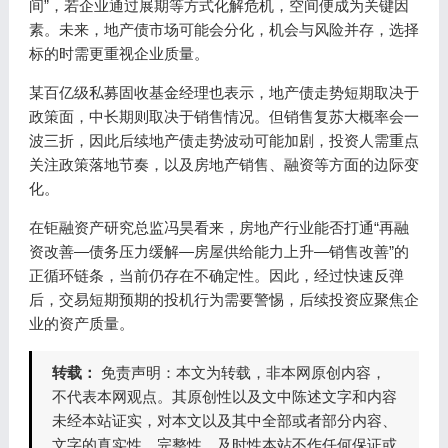
间”，若企业通过展期等方式化解危机，空间便成为关键因
素。未来，地产债市场可能会分化，机会与风险并存，选择
标的时需更重视企业质量。
某百亿级私募固收基金经理也表示，地产债走势短期取决于
政策面，中长期则取决于销售情况。但销售复苏大概率会一
波三折，因此后续地产债走势波动可能加剧，投资人需重点
关注政策落地节奏，以及房地产销售、融资等方面的边际变
化。
在钜融资产研究总监冯昊看来，房地产行业能否打通“再融
资改善—债务压力缓解—房屋供给能力上升—销售改善”的
正循环链条，当前仍存在不确定性。因此，经过快速反弹
后，交易短期预期的投机行为需要警惕，后续投资应聚焦企
业的资产质量。
转载：
免责声明：本文为转载，非本网原创内容，
不代表本网观点。其原创性以及文中陈述文字和内容
未经本站证实，对本文以及其中全部或者部分内容、
文字的真实性、完整性、及时性本站不作任何保证或