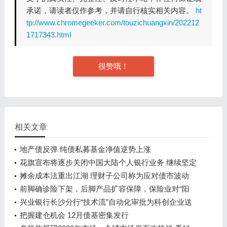
承诺，请读者仅作参考，并请自行核实相关内容。
ht
tp://www.chromegeeker.com/touzichuangxin/202212
1717343.html
很赞哦！
相关文章
地产债反弹 纯债私募基金净值逆势上涨
花旗宣布将逐步关闭中国大陆个人银行业务 继续坚定
在中国发展企业与机构客户业务
摊余成本法重出江湖 理财子公司称为应对债市波动
前脚确诊险下架，后脚产品扩容保障，保险业对“阳
过”迅速变脸为哪般
兴业银行长沙分行“技术流”自动化审批为科创企业送
来“及时雨”
把握建仓机会 12月债基密集发行