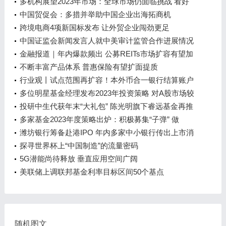
多机构展望2023年市场：全球市场仍面临挑战 看好
中国投资机会
中国贸促会：多措并举助中国企业出海拓商机
跨境电商4项新国标发布 让外贸企业闯劲更足
中国证监会新闻发言人就中美审计监管合作进展情况
答记者问
金融报道｜年内爆款频出 公募REITs市场扩容有望加
速
不断丰富产品体系 普惠保险有望扩面提质
行业观丨试点范围再扩容！本外币合一银行结算账户
体系试点在京落地
多位明星基金经理发布2023年投资策略 对A股市场较
为乐观
投研中生代获年末“大礼包” 陈光明旗下睿远基金再推
股权激励计划
多家基金2023年度策略出炉：积极募集“子弹” 做
好“进攻”准备
潍坊银行筹备赴港IPO 年内多家中小银行传出上市消
息
探寻世界杯上“中国制造”的流量密码
5G潜能尚待释放 垂直应用空间广阔
美联储上调联邦基金利率目标区间50个基点
随机图文