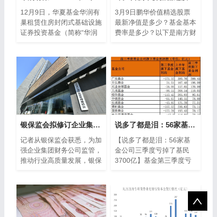
12月9日，华夏基金华润有
3月9日鹏华价值精选股票
巢租赁住房封闭式基础设施
最新净值是多少？基金基本
证券投资基金（简称“华润
费率是多少？以下是南方财
有巢REIT”）上市仪式在深
富网为您整理的3月9日鹏
圳举行，华润集团董事长王
华价值精选股票基金市场表
祥明、华润置地
现详情，供大家...
银保监会拟修订企业集团财务公司管理办法
说多了都是泪：56家基金公司三季度亏掉了基民3700亿（名单）
记者从银保监会获悉，为加
【说多了都是泪：56家基
强企业集团财务公司监管，
金公司三季度亏掉了基民
推动行业高质量发展，银保
3700亿】基金第三季度亏
监会修订完成了《企业集团
掉了上半年利润的四分之三
财务公司管理办法（征求意
多。有10家基金公司前三
见稿）》。...
季度旗下基金出现亏损