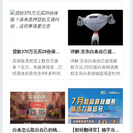
喜欢：1、花呗是支付宝的
用户都已经纷纷开通了白
产品，平时买菜逛超市，基
条，那么京东白条如何自己
本都支持微...
套出来呢?相信...
贷款370万元买29份保险？保单质押贷款又遇纠纷，这些事项要注意
详解:京东白条自己提现最新方法,2022套白条精选教程
买保险竟然背上数百万债
详解:京东白条自己提现最
务？近日，有媒体报道，已
新方法,2022套白条精选教
经退休的章先生9年多时间
程京东白条借钱提现是针对
里，买下29只太平洋人寿
优质客户服务，如果符合白
保险，总计支付保费800多
条借钱的用户，在白条页面
万元，不仅掏空400
能看到白条取现的
白条怎么取出自己的钱（怎么样开通京东白条提现）
【财经翻译官】稳字当头 7月数据释放哪些新活力新信号