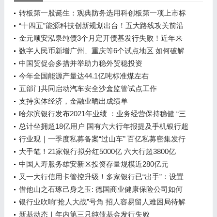
转板第一股诞生：观典防务选用科创板第一项上市标
准转板成功
“十四五”能源科技创新规划出台！五大路线攻关前沿
技术
金元顺安泓泉纯债3个月定开债基发行失败！近年来
多次“踩雷”暴露债券投资问题
数字人民币新增广州、重庆等6个试点地区 如何破解
发展新问题？
中国贸促会多措并举助力稳外贸稳投资
今年全国能源产量达44.1亿吨标准煤左右
五部门共同启动汽车安全沙盒监管试点工作
支持实体经济，金融业晒出成绩单
哈尔滨银行发布2021年业绩 ：业务经营保持稳健 “三
驾马车”成效初显 信贷投放回归本土 高质量服务实体
总计坐拥超18亿用户 国有六大行年报提及手机银行超
经济
百次
行业观｜一季度私募备案“过山车” 百亿私募密集发行
新产品
大手笔！21家银行拟分红5000亿 六大行超3800亿
中国人寿服务雄安新区投资存量规模近280亿元
又一大行信用卡管控升级！多家银行已“出手”：设置
持卡数量上限、限制非消费类交易……
借他山之石琢己身之玉: 德国商业健康保险公司如何
在激烈竞争中实现可持续发展？
银行业吹响“抢人大战”号角 招人容易留人难困局待解
新基动态｜年内第三只纯债基金发行失败