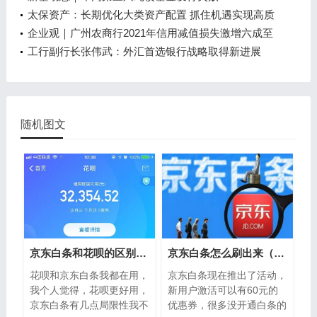
太保资产：长期优化大类资产配置 抓住机遇实现高质
量发展
企业观｜广州农商行2021年信用减值损失激增六成至
126亿元 归母净利连续两年跌超30%
工行副行长张伟武：外汇首选银行战略取得新进展
随机图文
京东白条和花呗的区别（开通京东白条靠谱吗）
京东白条怎么刷出来（京东白条如何自己套出来）
花呗和京东白条我都在用，
京东白条现在推出了活动，
我个人觉得，花呗更好用，
新用户激活可以有60元的
京东白条有几点局限性我不
优惠券，很多没开通白条的