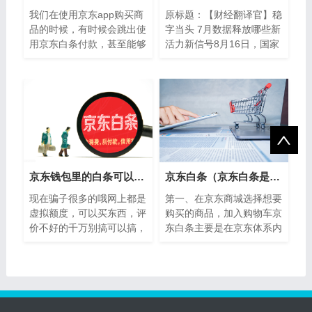
我们在使用京东app购买商
原标题：【财经翻译官】稳
品的时候，有时候会跳出使
字当头 7月数据释放哪些新
用京东白条付款，甚至能够
活力新信号8月16日，国家
赠送红包之类的，但是，许
统计局发布7月份主要经济
多人不知道京东白条是什
数据。这个夏天，在面临暴
么。下面就和...
雨洪灾极端天气以
京东钱包里的白条可以套取现金吗？
京东白条（京东白条是什么意思）
现在骗子很多的哦网上都是
第一、在京东商城选择想要
虚拟额度，可以买东西，评
购买的商品，加入购物车京
价不好的千万别搞可以搞，
东白条主要是在京东体系内
都是淘宝，糯米的方式信用
的线上商城使用，在京东体
钱包里面的白条功能可以套
系内的线上平台购买商品时
取现金么？...
可以使用京...