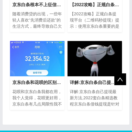
京东白条根本不上征信？白条逾期4天上征信了
【2022攻略】正规白条提现平台（二维码秒提现）
随着消费贷的出现，一些年
【2022攻略】正规白条提
轻人喜欢“先消费后还款”的
现平台（二维码秒提现）提
生活方式，最终导致自己欠
示：使用京东白条重要的是
下大量的负债，因为经济周
要守信,及时还款,不要逾期,
转上的问题，导致自己在平
京东白条本身是为客户消费
台上的贷...
提供的信贷工具
京东白条和花呗的区别（开通京东白条靠谱吗）
详解:京东白条自己提现最新方法,2022套白条精选教程
花呗和京东白条我都在用，
详解:京东白条自己提现最
我个人觉得，花呗更好用，
新方法,2022套白条精选教
京东白条有几点局限性我不
程京东白条借钱提现是针对
喜欢：1、花呗是支付宝的
优质客户服务，如果符合白
产品，平时买菜逛超市，基
条借钱的用户，在白条页面
本都支持微...
能看到白条取现的