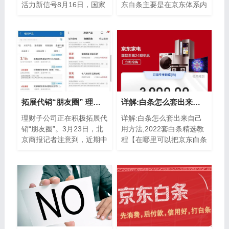
活力新信号8月16日，国家
东白条主要是在京东体系内
统计局发布7月份主要经济
的线上商城使用，在京东体
数据。这个夏天，在面临暴
系内的线上平台购买商品时
雨洪灾极端天气以
可以使用京...
拓展代销“朋友圈” 理财子公司“破圈”营销还有哪些牌可打？
详解:白条怎么套出来自己用方法,2022套白条精选教程
理财子公司正在积极拓展代
详解:白条怎么套出来自己
销“朋友圈”。3月23日，北
用方法,2022套白条精选教
京商报记者注意到，近期中
程【在哪里可以把京东白条
银理财、兴银理财、光大理
刷出来】【套白条哪里找到
财等多家理财子公司都增添
靠谱商家】【白条京东怎么
了代销“...
借款】【怎么把京