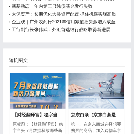
新基动态｜年内第三只纯债基金发行失败
太保资产：长期优化大类资产配置 抓住机遇实现高质
量发展
企业观｜广州农商行2021年信用减值损失激增六成至
126亿元 归母净利连续两年跌超30%
工行副行长张伟武：外汇首选银行战略取得新进展
随机图文
【财经翻译官】稳字当头 7月数据释放哪些新活力新信号
京东白条（京东白条是什么意思）
原标题：【财经翻译官】稳
第一、在京东商城选择想要
字当头 7月数据释放哪些新
购买的商品，加入购物车京