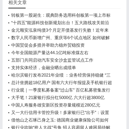
相关文章
转板第一股诞生：观典防务选用科创板第一项上市标
准转板成功
“十四五”能源科技创新规划出台！五大路线攻关前沿
技术
金元顺安泓泉纯债3个月定开债基发行失败！近年来
多次“踩雷”暴露债券投资问题
数字人民币新增广州、重庆等6个试点地区 如何破解
发展新问题？
中国贸促会多措并举助力稳外贸稳投资
今年全国能源产量达44.1亿吨标准煤左右
五部门共同启动汽车安全沙盒监管试点工作
支持实体经济，金融业晒出成绩单
哈尔滨银行发布2021年业绩 ：业务经营保持稳健 “三
驾马车”成效初显 信贷投放回归本土 高质量服务实体
总计坐拥超18亿用户 国有六大行年报提及手机银行超
经济
百次
行业观｜一季度私募备案“过山车” 百亿私募密集发行
新产品
大手笔！21家银行拟分红5000亿 六大行超3800亿
中国人寿服务雄安新区投资存量规模近280亿元
又一大行信用卡管控升级！多家银行已“出手”：设置
持卡数量上限、限制非消费类交易……
借他山之石琢己身之玉: 德国商业健康保险公司如何
在激烈竞争中实现可持续发展？
银行业吹响“抢人大战”号角 招人容易留人难困局待解