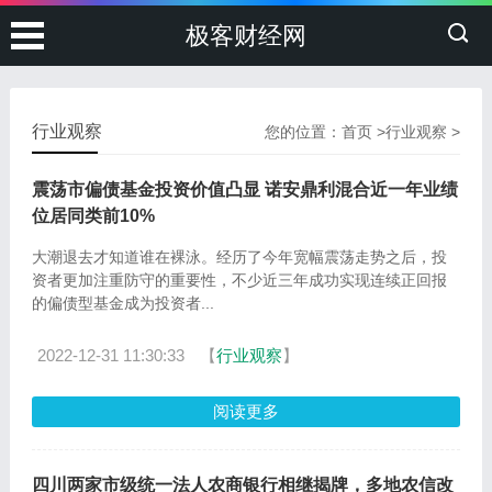
极客财经网
行业观察
您的位置：
首页
>
行业观察
>
震荡市偏债基金投资价值凸显 诺安鼎利混合近一年业绩
位居同类前10%
大潮退去才知道谁在裸泳。经历了今年宽幅震荡走势之后，投
资者更加注重防守的重要性，不少近三年成功实现连续正回报
的偏债型基金成为投资者...
2022-12-31 11:30:33
【
行业观察
】
阅读更多
四川两家市级统一法人农商银行相继揭牌，多地农信改