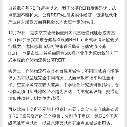
自首批公募REITs诞生以来，我国公募REITs发展迅速，试
点范围不断扩大。公募REITs在服务实体经济，促进现代化
产业体系建设方面有机会发挥更进一步的作用。
12月26日，嘉实京东仓储物流封闭式基础设施证券投资基
金（简称“嘉实京东仓储基础设施REIT”）正式获得证监会发
行批文。这标志着市场将迎来首只民企仓储物流公募
REIT，也是市场上首单由民营500强企业作为原始权益人正
式申报的仓储物流类公募REIT。
实际上，仓储物流行业具有较强区域性，不同区域的市场供
求关系可以呈现完全不同情况，从而导致市场平均租金水
平、空置率等存在较大差异。中泰证券研究所研报指出，仓
储物流项目所处地区经济越为发达，周围配套设施、交通运
输条件越好，则竞争力越强。
再从此前上交所公示的申报资料来看，嘉实京东仓储基础设
施REIT底层资产的三个项目，分别位于重庆、武汉2个国家
级流通节点城市，以及京津冀城市群重点区域城市廊坊。