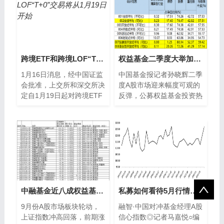
跨境ETF和跨境LOF“T+0”交易将从1月19日开始
权益基金二季度大举加仓，超六成基金股票仓位超90%
1月16日消息，经中国证监
中国基金报记者孙晓辉二季
会批准，上交所和深交所决
度A股市场迎来幅度可观的
定自1月19日起对跨境ETF
反弹，公募权益基金投资热
和跨境LOF实行当日回转交
情也有所升温。据天相统计
易(即“T+0”交易)，共涉4只
显示，截至二季度末，权益
上交
基金平均股...
中融基金近八成权益基金9月份亏损 12只基金跌超10%
私募如何看待5月行情？私募信心指数创近一年新高
9月份A股市场板块轮动，
融智·中国对冲基金经理A股
上证指数冲高回落，前期涨
信心指数◎记者马嘉悦○编