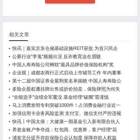
相关文章
快讯｜嘉实京东仓储基础设施REIT获批 为首只民企
仓储物流公募REIT
公募行业“李鬼”频频出没 反诈教育迫在眉睫
中国人寿寿险公司蝉联“最具品牌价值保险机构”奖
企业观｜成都农商行正式启动上市辅导工作 年内董事
长、行长均已换新
第十二届中国证券金紫荆奖名单揭晓 中国人寿寿险公
司斩获两项重磅奖项
多险企股权遭挂牌出售或折价拍卖，保险牌照为何失
去资本“宠幸”
“全能选手”业绩全军覆没 基金经理“破圈”需谨慎
马上消费发明专利突破1000件！占消费金融行业近一
半
加强信用卡业务风险监测 支付宝、微信支付严控违规
行为
快讯丨中国太保：大健康一期基金引入新有限合伙人
科创基金将对大健康二期认缴出资3亿元
养老金账户争夺战：红包雨、优惠券，客户经理“花
式”获客
浦发北分提升存款保险公众认知度 保障存款人权益