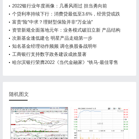
2022银行业年度画像：几番风雨过 担当勇向前
个贷利率持续下行：消费贷最低至3.6%，经营贷或跌
破3%
富贵“险”中求？理财型保险并非“万金油”
资管新规全面落地元年：业务模式破旧立新 产品结构
持续优化
次新基金逢低建仓 明星产品走稳第一步
知名基金经理动作频频 调仓换股备战明年
工商银行支持数字政务建设成效显著
哈尔滨银行荣膺2022《当代金融家》“铁马-最佳零售
中小银行”奖
随机图文