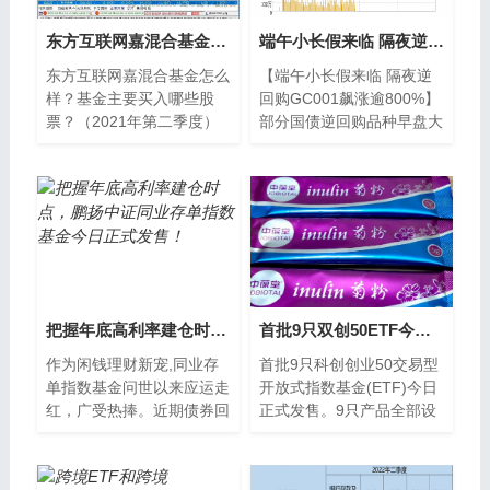
东方互联网嘉混合基金怎么样？基金主要买入哪些股票？（2021年第二季度）
端午小长假来临 隔夜逆回购GC001飙涨逾800%
东方互联网嘉混合基金怎么
【端午小长假来临 隔夜逆
样？基金主要买入哪些股
回购GC001飙涨逾800%】
票？（2021年第二季度）
部分国债逆回购品种早盘大
南方财富网为您整理的东方
涨，GC001早盘一度大涨
互联网嘉混合基金2021年
827%；GC002也大涨229
第二季度重大买入详
3
把握年底高利率建仓时点，鹏扬中证同业存单指数基金今日正式发售！
首批9只双创50ETF今起发售 南方基金双创ETF一日售罄
作为闲钱理财新宠,同业存
首批9只科创创业50交易型
单指数基金问世以来应运走
开放式指数基金(ETF)今日
红，广受热捧。近期债券回
正式发售。9只产品全部设
调后价值显现，存单利率上
置了30亿元至35亿元的募
行，迎来较好的投资时点，
集上限。根据公告，易方
在业内以固...
达、富国、华宝