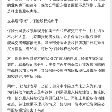
的业务也不如往年，保险公司股东投资回报不及预期，最后
选择出售股权离场。
交易遇“寒潮”，保险股权难出手
保险公司股权频频现身拍卖平台和产权交易平台，往往结果
不尽如人意。北京商报记者发现，众多保险公司股权待售，
能成交者却寥寥无几。甚至部分险企股权挂牌项目长期难寻
买方接盘，曾经炙手可热的保险股权已经遇冷。
对于保险股权对资本的“吸引力”减退的原因，经济学家宋清
辉向北京商报记者分析，主要与近年来保险行业发展面临的
挑战持续加大有关，导致保险公司股东回报率以及市场预期
相较以往均有所下降。
同时，宋清辉表示，当前，部分中小险企尚未进入盈利期，
为维持偿付能力充足率达标，则需要股东持续注资，相较以
往，部分股东持续投资意愿已经降低。再加上其股权流动性
变差、转让效果不理想等情况，短期内，资本对投资保险公
司股权逐渐失去了兴趣。