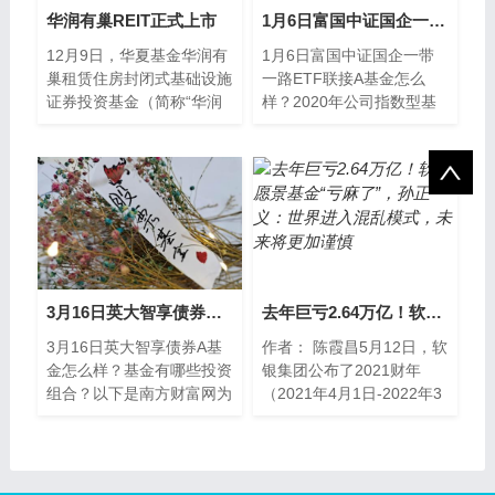
华润有巢REIT正式上市
1月6日富国中证国企一带一路ETF联接A基金怎么样？2020年公司指数型基金规模697.18亿元
12月9日，华夏基金华润有
1月6日富国中证国企一带
巢租赁住房封闭式基础设施
一路ETF联接A基金怎么
证券投资基金（简称“华润
样？2020年公司指数型基
有巢REIT”）上市仪式在深
金规模697 18亿元，以下
圳举行，华润集团董事长王
是南方财富网为您整理的1
祥明、华润置地
月6日富国中证
3月16日英大智享债券A基金怎么样？基金有哪些投资组合？
去年巨亏2.64万亿！软银愿景基金“亏麻了”，孙正义：世界进入混乱模式，未来将更加谨慎
3月16日英大智享债券A基
作者： 陈霞昌5月12日，软
金怎么样？基金有哪些投资
银集团公布了2021财年
组合？以下是南方财富网为
（2021年4月1日-2022年3
您整理的3月16日英大智享
月31日）年报。财报显
债券A基金市场表现详情，
示，2021财年软银集团净
供大家参考。基金
亏损约