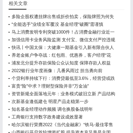
相关文章
多险企股权遭挂牌出售或折价拍卖，保险牌照为何失
去资本“宠幸”
“全能选手”业绩全军覆没 基金经理“破圈”需谨慎
马上消费发明专利突破1000件！占消费金融行业近一
半
加强信用卡业务风险监测 支付宝、微信支付严控违规
行为
快讯丨中国太保：大健康一期基金引入新有限合伙人
科创基金将对大健康二期认缴出资3亿元
养老金账户争夺战：红包雨、优惠券，客户经理“花
式”获客
浦发北分提升存款保险公众认知度 保障存款人权益
2022银行业年度画像：几番风雨过 担当勇向前
个贷利率持续下行：消费贷最低至3.6%，经营贷或跌
破3%
富贵“险”中求？理财型保险并非“万金油”
资管新规全面落地元年：业务模式破旧立新 产品结构
持续优化
次新基金逢低建仓 明星产品走稳第一步
知名基金经理动作频频 调仓换股备战明年
工商银行支持数字政务建设成效显著
哈尔滨银行荣膺2022《当代金融家》“铁马-最佳零售
中小银行”奖
山西银行开启首轮增资扩股 提升资本充足率是主因