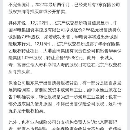
不完全统计，2022年最后两个月，已经先后有7家保险公司
股权挂牌寻找买家或公开拍卖。
具体来说，12月22日，北京产权交易所项目信息显示，中
国华电集团资本控股有限公司拟以底价2.56亿元出售所持永
诚财险7.6%股权，如若成功出售，华电资本将退出永诚财
险股东行列。12月5日，北京产权交易所披露了华泰保险集
团股权转让项目，大港油田集团有限责任公司拟出售华泰保
险集团1.09%股权，转让底价约5.8亿元。此外，长城人
寿、富德生命人寿和幸福人寿的股权目前也在北京产权交易
所寻找买家。
保险公司股东急于出售所持股权背后，有一部分是因自身发
展策略调整，需要回笼资本或聚焦主业，如中水渔业就在公
告中明确表示，转让股权是为进一步聚焦主业发展；也有一
部分股东因为债务原因，不得已出售保险公司股权，这种情
况多见于股权拍卖。
此外，也有业内保险公司分支机构负责人告诉北京商报记
者，受资本市场影响，今年保险资金收益大不如前，负债端