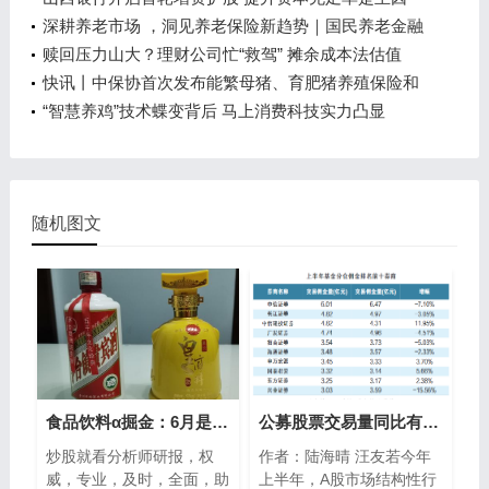
深耕养老市场 ，洞见养老保险新趋势｜国民养老金融
素养活动周
赎回压力山大？理财公司忙“救驾” 摊余成本法估值
成“叫卖”热点
快讯丨中保协首次发布能繁母猪、育肥猪养殖保险和
森林保险行业示范条款
“智慧养鸡”技术蝶变背后 马上消费科技实力凸显
随机图文
食品饮料α掘金：6月是配置白酒最佳时间，过去15年白酒在6月跑赢大盘概率100%，次高端白酒迎新一轮“牛市”
公募股票交易量同比有所增加 券商分仓佣金收入略有下滑
炒股就看分析师研报，权
作者：陆海晴 汪友若今年
威，专业，及时，全面，助
上半年，A股市场结构性行