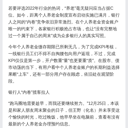
若要评选2022年行业的热词，“养老”毫无疑问应当占据C
位。如今，距离个人养老金制度宣布启动实施已满月，银行
人之间的“内卷”竞争依旧异常激烈。在个人养老金资金账户
唯一的约束下，各家银行积极抢占市场，也让“没有完整地
过一个属于自己的周末”成为众多银行人的真实写照。
今年个人养老金缴存期限已所剩无几，为了完成KPI考核，
一线银行员工们不得不自掏腰包向用户返现，不过，完成
KPI仅仅是第一步，开户数重“量”也更要重“质”。在股市、债
市动荡的当下，有用户看中个人养老金账户的长期利益选择
果断“上车”，还有一部分用户存在顾虑，依旧处在观望阶
段。
银行人“内卷”揽客拉人
“跑马圈地需要趁早，而我还要继续努力。”12月25日，本该
是和家人朋友周末聚会的日子，但王野（化名）并未享受这
个愉快的时光，吃过晚饭，他早早坐在电脑前，查看有没有
最新的个人养老金办理预约信息。