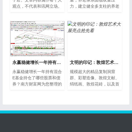
子君。文章内容属作者个人
重，养老体系面临双重压
观点，不代表和讯网立场。
力，建立健全多支柱的养老
投资者据此操作，风险请自
体系迫在眉睫。2018年8
担。去年很多量化基金业绩
月，首批养老FOF基金获准
爆表，今年...
发行，意味着公募基
永赢稳健增长一年持有混合E基金持仓了哪些股票和债券？（2021年第二季度）
文明的印记：敦煌艺术大展亮点抢先看
永赢稳健增长一年持有混合
规模超大的精品复制洞窟
E基金持仓了哪些股票和债
群、彩塑造像、敦煌文献、
券？南方财富网为您整理的
绢纸画、敦煌花砖，以及首
永赢稳健增长一年持有混合
次高清、全比例展示的《五
E基金持股和债券持仓详
台山全图》……众多
情，供大家参考...