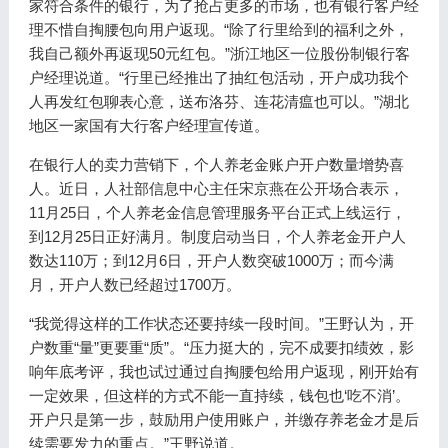
家符合条件的银行，为了抢占更多的市场，也有银行客户经
理不惜自掏腰包向用户返现。“除了行里给到的福利之外，
我自己额外再返现50元红包。”浙江地区一位股份制银行客
户经理说道。“行里已经推出了抽红包活动，开户成功我个
人再发红包聊表心意，送布洛芬、连花清瘟也可以。”湖北
地区一家国有大行客户经理宣传道。
在银行人的卖力营销下，个人养老金账户开户数量增势喜
人。近日，人社部信息中心主任宋京燕在公开场合表示，
11月25日，个人养老金信息管理服务平台正式上线运行，
到12月25日正好满月。制度启动当日，个人养老金开户人
数达110万；到12月6日，开户人数突破1000万；而今满
月，开户人数已经超过1700万。
“我觉得这样的工作状态还要持续一段时间。”王野认为，开
户数重“量”更要重“质”。“压力挺大的，完不成要扣绩效，影
响年底考评，我也试过通过自掏腰包给用户返现，刚开始有
一定效果，但这样的方式不能一直持续，钱包也‘吃不消’。
开户只是第一步，鼓励用户使用账户，并缴存养老金才是后
续需要发力的重点。”王野说道。