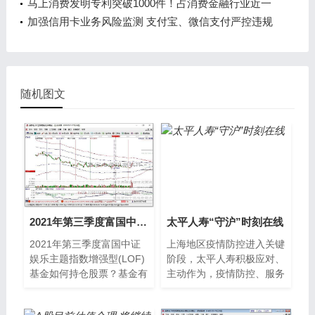
马上消费发明专利突破1000件！占消费金融行业近一
半
加强信用卡业务风险监测 支付宝、微信支付严控违规
行为
随机图文
2021年第三季度富国中证娱乐主题指数增强型(LOF)基金如何持仓股票？基金有哪些投资组合？
太平人寿“守沪”时刻在线
2021年第三季度富国中证
上海地区疫情防控进入关键
娱乐主题指数增强型(LOF)
阶段，太平人寿积极应对、
基金如何持仓股票？基金有
主动作为，疫情防控、服务
哪些投资组合？南方财富网
保障两手抓，上海地区内外
为您整理的基金投资组合详
勤员工，始终站在服务一