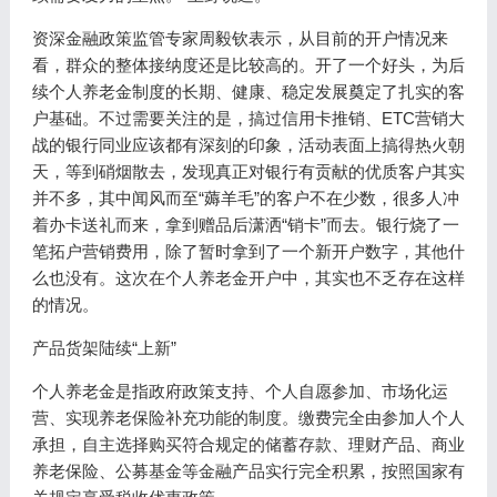
资深金融政策监管专家周毅钦表示，从目前的开户情况来
看，群众的整体接纳度还是比较高的。开了一个好头，为后
续个人养老金制度的长期、健康、稳定发展奠定了扎实的客
户基础。不过需要关注的是，搞过信用卡推销、ETC营销大
战的银行同业应该都有深刻的印象，活动表面上搞得热火朝
天，等到硝烟散去，发现真正对银行有贡献的优质客户其实
并不多，其中闻风而至“薅羊毛”的客户不在少数，很多人冲
着办卡送礼而来，拿到赠品后潇洒“销卡”而去。银行烧了一
笔拓户营销费用，除了暂时拿到了一个新开户数字，其他什
么也没有。这次在个人养老金开户中，其实也不乏存在这样
的情况。
产品货架陆续“上新”
个人养老金是指政府政策支持、个人自愿参加、市场化运
营、实现养老保险补充功能的制度。缴费完全由参加人个人
承担，自主选择购买符合规定的储蓄存款、理财产品、商业
养老保险、公募基金等金融产品实行完全积累，按照国家有