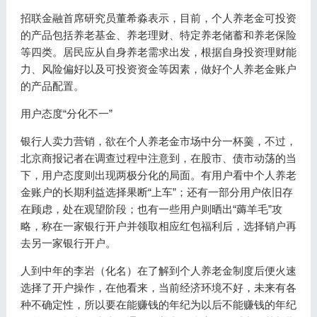
招联金融首席研究员董希淼表示，目前，个人养老金可投资
的产品包括养老基金、养老理财、特定养老储蓄和养老保险
等四类。居民应从自身养老需求出发，根据自身投资理财能
力、风险偏好以及可投资资金等因素，做好个人养老金账户
的产品配置。
用户态度“分化不一”
银行人卖力营销，欲在个人养老金市场中分一杯羹，不过，
北京商报记者在调查过程中注意到，在股市、债市动荡的当
下，用户态度则出现两极分化的局面。有用户看中个人养老
金账户的长期利益选择果断“上车”；还有一部分用户依旧存
在顾虑，处在观望阶段；也有一些用户则晒出“薅羊毛”攻
略，称在一家银行开户并领取相应红包福利后，选择销户再
去另一家银行开户。
人到中年的李岩（化名）在了解到个人养老金制度后便火速
选择了开户操作，在他看来，当前经济环境不好，未来有各
种不确定性，所以要在能赚钱的年纪为以后不能赚钱的年纪