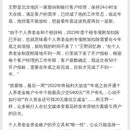
王野是北京地区一家股份制银行客户经理，保持24小时全
天在线，满足客户的需求，已经成了他的工作常态，临近年
底，他丝毫不敢放松，想趁着年底这波热度再拉一波新。
“由于个人养老金和个税挂钩，2023年度个税专项附加扣除
已开始，也就意味着个人养老金的专项附加扣除需要在今年
底之前填报，留给我的时间不多了！”王野回忆称，“在个人
养老金制度刚落地不到一周，行里就下发了开户指标，根据
每个客户经理的工作年限，客户基数确定，我这次有50个
开户指标，需要在年底之前完成，目前才完成了不到一
半。”
“抓紧咯，最后一周”“2022年终福利大放送”“年底之前开通个
人养老金账户今年个税最高少交5400元”“开户有礼，心动不
如行动”“存入资金还可得20元微信立减金”……和王野一
样，众多银行人在社交媒体变着花样发布营销方案吸引用户
的目光。
个人养老金资金账户的开立具有“唯一性”，公众只能选择一