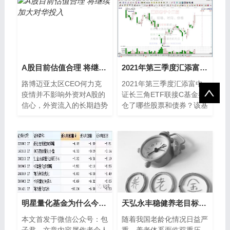
情供大家参考。
线，确保太平...
A股目前估值合理 将继续加大对华投入
2021年第三季度汇添富中证长三角ETF联接C基金持仓了哪些股票和债券？该基金2020年利润如何？
路博迈亚太区CEO何力克
2021年第三季度汇添富中
疫情并不影响外资对A股的
证长三角ETF联接C基金持
信心，外资流入的长期趋势
仓了哪些股票和债券？该基
也不会改变。目前A股的估
金2020年利润如何？南方
值合理，又有政策支持，中
财富网为您整理的汇添富中
长期依然看好其中的投
证长三角ETF
明星量化基金为什么今年以来跌得比较多？
天弘永丰稳健养老目标一年持有期FOF将于11月5日发行
本文首发于微信公众号：包
随着我国老龄化情况日益严