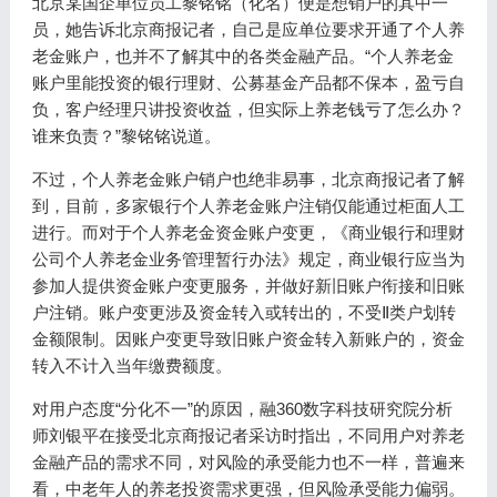
北京某国企单位员工黎铭铭（化名）便是想销户的其中一
员，她告诉北京商报记者，自己是应单位要求开通了个人养
老金账户，也并不了解其中的各类金融产品。“个人养老金
账户里能投资的银行理财、公募基金产品都不保本，盈亏自
负，客户经理只讲投资收益，但实际上养老钱亏了怎么办？
谁来负责？”黎铭铭说道。
不过，个人养老金账户销户也绝非易事，北京商报记者了解
到，目前，多家银行个人养老金账户注销仅能通过柜面人工
进行。而对于个人养老金资金账户变更，《商业银行和理财
公司个人养老金业务管理暂行办法》规定，商业银行应当为
参加人提供资金账户变更服务，并做好新旧账户衔接和旧账
户注销。账户变更涉及资金转入或转出的，不受Ⅱ类户划转
金额限制。因账户变更导致旧账户资金转入新账户的，资金
转入不计入当年缴费额度。
对用户态度“分化不一”的原因，融360数字科技研究院分析
师刘银平在接受北京商报记者采访时指出，不同用户对养老
金融产品的需求不同，对风险的承受能力也不一样，普遍来
看，中老年人的养老投资需求更强，但风险承受能力偏弱。