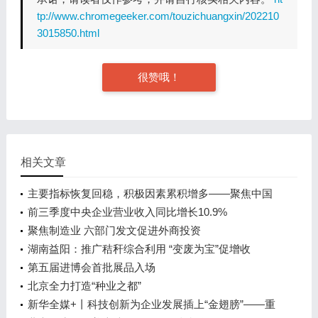
tp://www.chromegeeker.com/touzichuangxin/202210
3015850.html
很赞哦！
相关文章
主要指标恢复回稳，积极因素累积增多——聚焦中国
经济三季报
前三季度中央企业营业收入同比增长10.9%
聚焦制造业 六部门发文促进外商投资
湖南益阳：推广秸秆综合利用 “变废为宝”促增收
第五届进博会首批展品入场
北京全力打造“种业之都”
新华全媒+丨科技创新为企业发展插上“金翅膀”——重