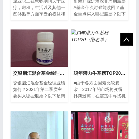
企业职工在就职期间关于医
前海开源沪港深非周期股票
疗，房租，生活以及其他一
A基金什么时候能赎回？基
些补贴等方面享受的权益和
金重点买入哪些股票？以下
福利，就是职工福利。职工
是南方财富网为您整理的
福利给职工们工作提供了保
2021年第二季度前海开源
障。职工福...
沪港深非周期股票A基
交银启汇混合基金经理业绩如何？2021年第二季度主要买入哪些股票？
鸡年潜力牛基榜TOP20（附名单）
交银启汇混合基金经理业绩
■由于各方面因素比较复
如何？2021年第二季度主
杂，2017年的市场将变得
要买入哪些股票？以下是南
扑朔迷离，在震荡中寻找机
方财富网为您整理的12月
会成为主基调。在这种情况
24日交银启汇混合基金经
下，如果自己择股和投资水
理业绩详情，供大家
平有限，依靠优...