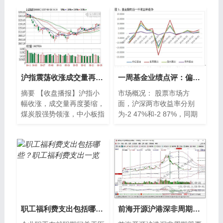
沪指震荡收涨成交量再度萎缩 中小板指创今年以来新高
一周基金业绩点评：偏股类重挫 债基抗跌显著
摘要 【收盘播报】沪指小
市场概况： 股票市场方
幅收涨，成交量再度萎缩，
面，沪深两市收益率分别
煤炭股强势领涨，中小板指
为-2 47%和-2 87%，同期
创今年以来新高。沪指今日
中小板和创业板指数收益率
表现依然不温不火，
为-3 01%和-2 65%。受节
假日
职工福利费支出包括哪些？职工福利费支出一览
前海开源沪港深非周期股票A基金什么时候能赎回？基金重点买入哪些股票？（2021年第二季度）