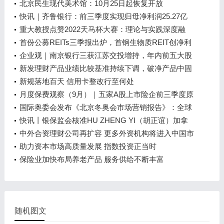
庆制造业企业转型升级一线观察
北京民生现代美术馆：10月25日起恢复开放
快讯｜齐鲁银行：前三季度实现归母净利润25.27亿
元，同比增长19.93%
重大教授点赞2022天马杯大赛：理论与实践深度融
合，培养应用型科技人才
首份公募REITs三季报出炉，首钢生物质REIT创净利
润2094.33万，季内微跌0.81%
企业观｜南京银行三获江苏交投增持，年内前五大股
东已增持超7.79亿股
新发理财产品业绩比较基准持续下调，破净产品中固
定收益类占比近7成
新规落地百天 信用卡整改行至何处
月度保费观察（9月）｜五家A股上市险企前三季度原
保费同比增长4.08% 中国人保增幅最高
国际奥委会发布《北京冬奥会市场营销报告》：全球
观众超20亿
快讯丨银保监会核准HU ZHENG YI（胡正谊）加拿
大永明人寿北京代表处首席代表任职资格
中外合资理财公司再扩容 更多外资机构将进入中国市
场
助力资本市场高质量发展 指数投资正当时
保险业加快布局养老产品 服务供给不断丰富
随机图文