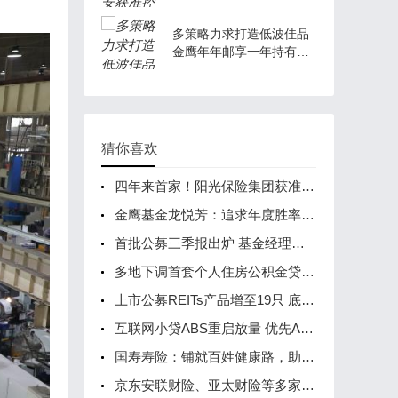
家一控一牌券商
多策略力求打造低波佳品
金鹰年年邮享一年持有期
债券基金或为震荡市理财
优选
猜你喜欢
四年来首家！阳光保险集团获准赴港上市
金鹰基金龙悦芳：追求年度胜率 三维度把握债市机会
首批公募三季报出炉 基金经理中长期看好三大主线
多地下调首套个人住房公积金贷款利率
上市公募REITs产品增至19只 底层资产垂青产业园
互联网小贷ABS重启放量 优先A级利率跌破“3”
国寿寿险：铺就百姓健康路，助力民生建设不断取得新成果
京东安联财险、亚太财险等多家险企股权被拍卖 千次围观参与寥寥