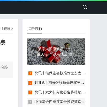
点击排行
行业观察
>
观察
数字人民币新增广州、
重庆等6个试点地区 如何
破解发展新问题？
李晓婷
快讯丨银保监会核准刘世宏太平再保险（中国）有限公司董事任职资格
行业观 | 四家银行预先披露三季度业绩：净利润增速超20% 不良贷款率均在1%以下
快讯｜六大行齐发公告将持续服务实体经济
中加基金四季度基金投资策略：周期回摆曙光渐现，可加配权益资产