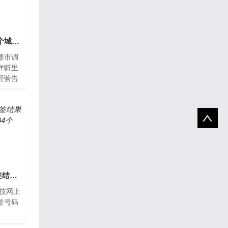
全国调控一盘棋 但每个城市都有自己的小算盘(附最新楼市调控地图)
楼市调
样噼里
经验告
，不限
范围
洁美科技网上申购中签结果出炉 中签号码共有41904个
科技网上
签号码