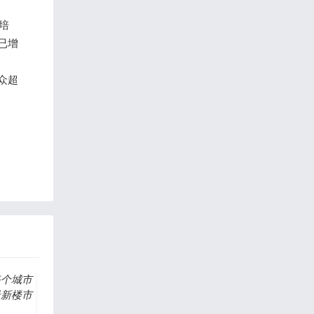
培
已增
众超