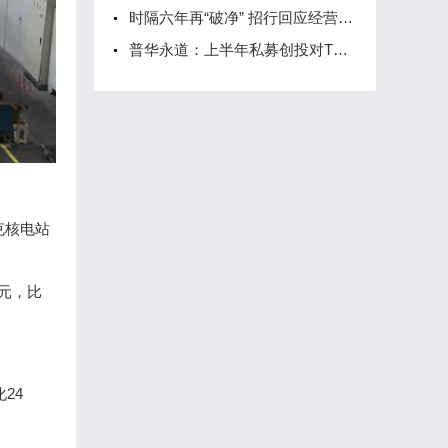
时隔六年再“破净” 招行回应经营管理运行正常
普华永道：上半年私募创投对TMT行业投资1655起
克核电站
亿元，比
24