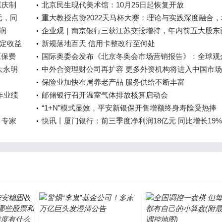
重庆制
北京民生现代美术馆：10月25日起恢复开放
元，同
重大教授点赞2022天马杯大赛：理论与实践深度融合，
利润
养应用型科技人才
企业观｜南京银行三获江苏交投增持，年内前五大股东
定收益
持超7.79亿股
新规落地百天 信用卡整改行至何处
原保费
国际奥委会发布《北京冬奥会市场营销报告》：全球观
大永明
20亿
中外合资理财公司再扩容 更多外资机构将进入中国市场
保险业加快布局养老产品 服务供给不断丰富
年业绩
邮储银行召开温室气体排放核算启动会
“1+N”模式显效，平安新银保开售增额终身寿险受热捧
 专家
快讯丨厦门银行：前三季度净利润18亿元 同比增长19%