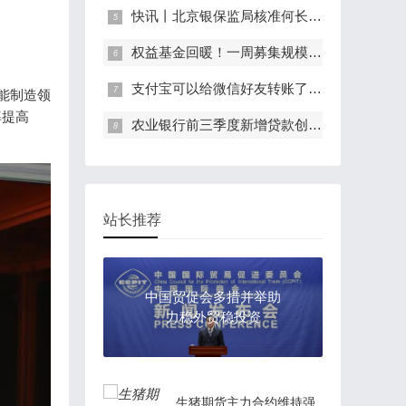
快讯丨北京银保监局核准何长江等五人中银三星人寿监事任职资格
权益基金回暖！一周募集规模556亿 多位基金经理看好后市
支付宝可以给微信好友转账了！单笔最高可转2000元
能制造领
率提高
农业银行前三季度新增贷款创同期历史新高
站长推荐
中国贸促会多措并举助
力稳外贸稳投资
生猪期货主力合约维持强