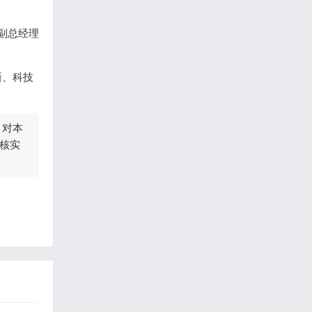
副总经理
新、科技
，对本
核实