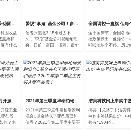
2021年第三季度华安稳固收益债券A基金持仓了哪些股票和债券？2021年第二季度有什么重大买入？
警惕“李鬼”基金公司！多家万亿巨头发澄清公告
安稳固收益
记者张燕北3·15刚过去不
这个国庆节，全国各地
些股票和
久，“李鬼”基金公司就频频现
控政策频出，像爆竹一
季度有什么
身。日前，富国、招商、银华
啪啦地响个不停。历史
网为您整
等多家基金公司发布澄清公告
诉人们，楼市限购慢涨
券A基金
称，近期有不法分子冒
疯涨。所以，这次全国
的...
2021年第二季度前海开源工业革命4.0混合基金主要买入哪些股票？同公司基金表现如何？
2021年第三季度华泰柏瑞景利混合C基金持仓了哪些股票和债券？2021年第二季度主要买入哪些股票？
海开源工业
2021年第三季度华泰柏瑞景利
摘要 【兑奖了】洁美
入哪些股
混合C基金持仓了哪些股票和
申购中签结果出炉，中
如何？南
债券？2021年第二季度主要买
共有41904个。
1月7日前
入哪些股票？南方财富网为您