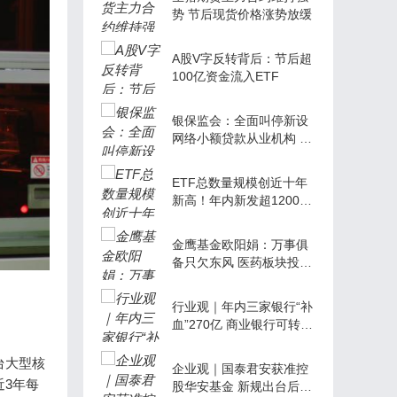
势 节后现货价格涨势放缓
A股V字反转背后：节后超
100亿资金流入ETF
银保监会：全面叫停新设
网络小额贷款从业机构 业
内：网络小贷要以合规为
本，服务实体经济
ETF总数量规模创近十年
新高！年内新发超1200亿
元
金鹰基金欧阳娟：万事俱
备只欠东风 医药板块投资
价值值得期待
行业观｜年内三家银行“补
血”270亿 商业银行可转债
发行成潮
台大型核
企业观｜国泰君安获准控
3年每
股华安基金 新规出台后首