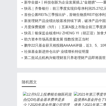
新华全媒+丨科技创新为企业发展插上“金翅膀”——
造业企业转型升级一线观察
快讯｜齐鲁银行：前三季度实现归母净利润25.27亿
比增长19.93%
首份公募REITs三季报出炉，首钢生物质REIT创净
2094.33万，季内微跌0.81%
新发理财产品业绩比较基准持续下调，破净产品中固
类占比近7成
月度保费观察（9月）｜五家A股上市险企前三季度
同比增长4.08% 中国人保增幅最高
快讯丨银保监会核准HU ZHENG YI（胡正谊）加拿
人寿北京代表处首席代表任职资格
助力资本市场高质量发展 指数投资正当时
鹏华22只基金获天相投顾AAAAA评级，近3、5、10
表现不俗
社保基金新进持仓出炉 业绩增长特征明显
第二批试点机构兴银理财首只养老理财产品即将面世
建议在相关产品流动性上“做文章”
随机图文