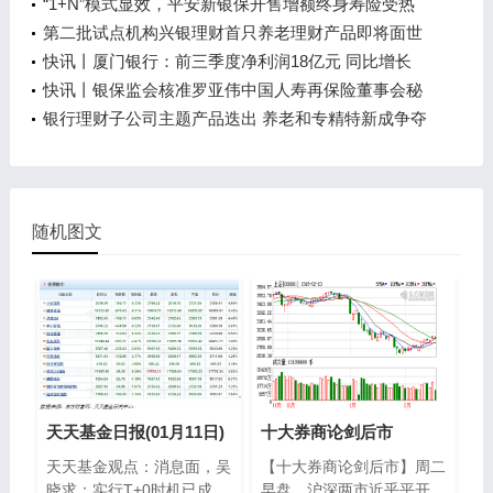
“1+N”模式显效，平安新银保开售增额终身寿险受热
捧
第二批试点机构兴银理财首只养老理财产品即将面世
专家建议在相关产品流动性上“做文章”
快讯丨厦门银行：前三季度净利润18亿元 同比增长
19%
快讯丨银保监会核准罗亚伟中国人寿再保险董事会秘
书任职资格
银行理财子公司主题产品迭出 养老和专精特新成争夺
热点
随机图文
天天基金日报(01月11日)
十大券商论剑后市
天天基金观点：消息面，吴
【十大券商论剑后市】周二
晓求：实行T+0时机已成
早盘，沪深两市近乎平开，