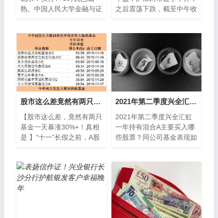
熟。中国人民大学金融与证
之后震荡下跌，截至中午收
券研究所所长吴晓求近日指
盘，沪指跌1 26%，跌破
出，从规则一体化、市场化
2900点；创业板跌1
和国际化的角...
57%；盘面上，保
股市这么差竟然有两只基金一天暴涨30%+！真相看这里
2021年第二季度兴全汇虹一年持有混合A基金主要买入哪些股票？同公司基金表现如何？
【股市这么差，竟然有两只
2021年第二季度兴全汇虹
基金一天暴涨30%+！真相
一年持有混合A主要买入哪
是 】“十一”长假之前，A股
些股票？同公司基金表现如
市场萎靡不振，两只成立不
何？南方财富网为您整理的
久的新基金新沃通盈灵活配
12月16日兴全汇虹一年持
置混
有混合A基金市场