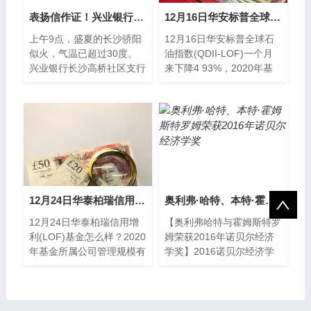
表扬信作证！兴业银行长沙分行护航银发客户幸福晚年
12月16日华安标普全球石油指数(QDII-LOF)一个月来下降4.93%，2020年基金所属公司管理规模有哪些？
上午9点，盛夏的长沙骄阳
12月16日华安标普全球石
似火，气温已超过30度。
油指数(QDII-LOF)一个月
兴业银行长沙高桥社区支行
来下降4 93%，2020年基
走进来一位衣服都汗湿了的
金所属公司管理规模有哪
老奶奶，直接奔向正在忙碌
些？以下是南方财富网为您
的客户经理李...
整理的
12月24日华泰柏瑞信用增利(LOF)基金怎么样？2020年基金所属公司管理规模有哪些？
奥利弗·哈特、本特·霍姆斯特罗姆荣获2016年诺贝尔经济学奖
12月24日华泰柏瑞信用增
【奥利弗哈特与霍姆斯特罗
利(LOF)基金怎么样？2020
姆荣获2016年诺贝尔经济
年基金所属公司管理规模有
学奖】2016诺贝尔经济学
哪些？以下是南方财富网为
奖获得者揭晓，授予哈佛大
您整理的12月24日华泰柏
学的奥利弗·哈特?和麻省理
瑞信用增
工大学的本特·