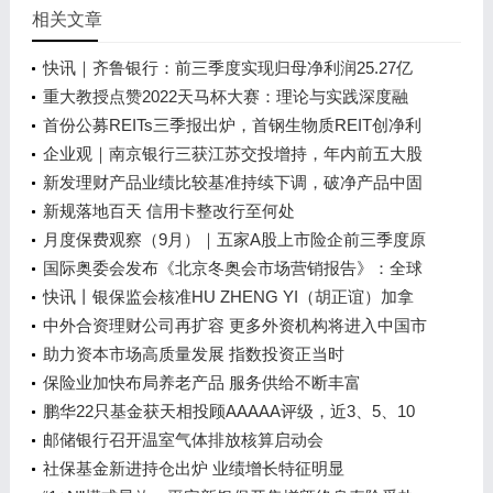
相关文章
快讯｜齐鲁银行：前三季度实现归母净利润25.27亿
元，同比增长19.93%
重大教授点赞2022天马杯大赛：理论与实践深度融
合，培养应用型科技人才
首份公募REITs三季报出炉，首钢生物质REIT创净利
润2094.33万，季内微跌0.81%
企业观｜南京银行三获江苏交投增持，年内前五大股
东已增持超7.79亿股
新发理财产品业绩比较基准持续下调，破净产品中固
定收益类占比近7成
新规落地百天 信用卡整改行至何处
月度保费观察（9月）｜五家A股上市险企前三季度原
保费同比增长4.08% 中国人保增幅最高
国际奥委会发布《北京冬奥会市场营销报告》：全球
观众超20亿
快讯丨银保监会核准HU ZHENG YI（胡正谊）加拿
大永明人寿北京代表处首席代表任职资格
中外合资理财公司再扩容 更多外资机构将进入中国市
场
助力资本市场高质量发展 指数投资正当时
保险业加快布局养老产品 服务供给不断丰富
鹏华22只基金获天相投顾AAAAA评级，近3、5、10
年业绩表现不俗
邮储银行召开温室气体排放核算启动会
社保基金新进持仓出炉 业绩增长特征明显