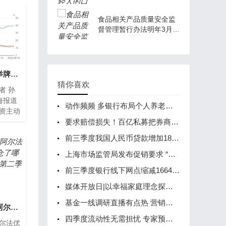
食品相关产品质量安全监
督管理暂行办法明年3月起
施行
2022年险资首次主动举牌，新能源领域受青睐
猜你喜欢
者 孙
海报道
动作频频 多银行布局个人养老金账户
险资主动
寿险、
要求赔偿损失！百亿私募把券商等中介机构告了，原因曝光
身份参
前三季度我国人民币贷款增加18.08万亿元
上海市场监管局发布促销要求 “双十一”禁止采取虚假打折等违法方式促销
前三季度银行线下网点缩减1664家 打造特色网点成新趋势
媒体开放日|以幸福家庭理念探索护理刚需解决方案 太保家园普陀社区将于2023年正式对外开放
基金一线调研直播有点热 营销噱头还是陪伴新模式？
2021年第三季度东方阿尔法优势产业混合C基金持仓了哪些股票和债券？2021年第二季度主要买入哪些股票？
四季度流动性无需担忧 专家预计有降准可能
阿尔法优