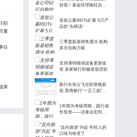
抄底！基金经理疯狂自
购，散户布局的机会来了
吗
首批公募REITs扩募 5只产
任职
品饮“头啖汤”
司董
三季度新基销售遇冷 机构
事任
多次自购力挺
支持薄弱领域设备更新改
造 多家银行积极发放贷款
新行长张云飞任职资格获
成果
批 晋商银行“一正三副”架
构形成
1年期为考核周期，践行成
长投资——访泰达宏利基
金新锐孙硕
“反向旅游”兴起 年轻人的
口味为啥变了