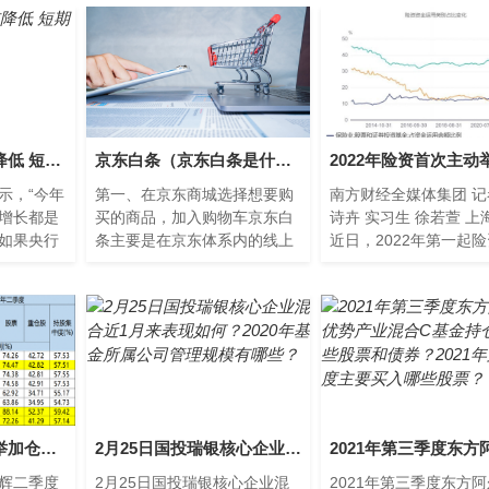
公募委外依赖度或降低 短期债券市场将承压
京东白条（京东白条是什么意思）
示，“今年
第一、在京东商城选择想要购
南方财经全媒体集团 记
增长都是
买的商品，加入购物车京东白
诗卉 实习生 徐若萱 上
如果央行
条主要是在京东体系内的线上
近日，2022年第一起
增长造成
商城使用，在京东体系内的线
举牌：中国太保、太保
司首...
上平台购买商品时可以使用
太保财险以基石投资者
京...
权益基金二季度大举加仓，超六成基金股票仓位超90%
2月25日国投瑞银核心企业混合近1月来表现如何？2020年基金所属公司管理规模有哪些？
辉二季度
2月25日国投瑞银核心企业混
2021年第三季度东方