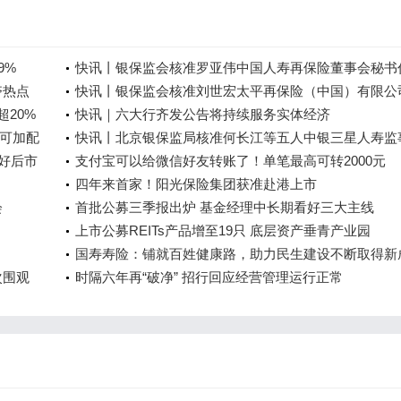
9%
快讯丨银保监会核准罗亚伟中国人寿再保险董事会秘书
夺热点
资格
快讯丨银保监会核准刘世宏太平再保险（中国）有限公
超20%
事任职资格
快讯｜六大行齐发公告将持续服务实体经济
可加配
快讯丨北京银保监局核准何长江等五人中银三星人寿监
看好后市
职资格
支付宝可以给微信好友转账了！单笔最高可转2000元
四年来首家！阳光保险集团获准赴港上市
会
首批公募三季报出炉 基金经理中长期看好三大主线
上市公募REITs产品增至19只 底层资产垂青产业园
国寿寿险：铺就百姓健康路，助力民生建设不断取得新
次围观
时隔六年再“破净” 招行回应经营管理运行正常