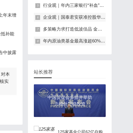
行业观｜年内三家银行“补血”270亿 商业银行可转债发行成潮
较上年末增
企业观｜国泰君安获准控股华安基金 新规出台后首家一控一牌券商
多策略力求打造低波佳品 金鹰年年邮享一年持有期债券基金或为震荡市理财优选
险抵补能
年内原油类基金最高涨超60%，后续怎么走
告中披露
站长推荐
，对本
核实
中国贸促会多措并举助
力稳外贸稳投资
125家基金公司62亿自购