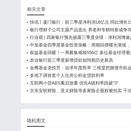
相关文章
快讯丨厦门银行：前三季度净利润18亿元 同比增长1
银行理财子公司主题产品迭出 养老和专精特新成争
行业观 | 四家银行预先披露三季度业绩：净利润增速
不良贷款率均在1%以下
中加基金四季度基金投资策略：周期回摆曙光渐现，
权益资产
权益基金回暖！一周募集规模556亿 多位基金经理
农业银行前三季度新增贷款创同期历史新高
金鹰基金龙悦芳：追求年度胜率 三维度把握债市机
多地下调首套个人住房公积金贷款利率
互联网小贷ABS重启放量 优先A级利率跌破“3”
京东安联财险、亚太财险等多家险企股权被拍卖 千
参与寥寥
随机图文