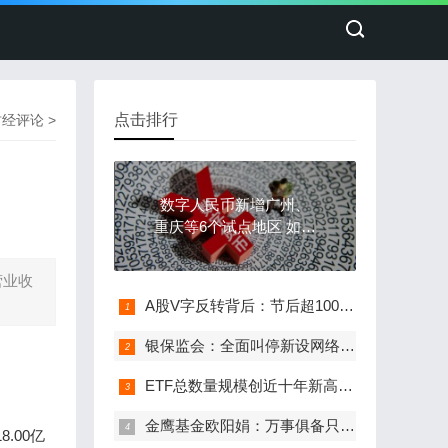
点击排行
财经评论
>
数字人民币新增广州、
重庆等6个试点地区 如何
破解发展新问题？
营业收
A股V字反转背后：节后超100亿资金流入ETF
银保监会：全面叫停新设网络小额贷款从业机构 业内：网络小贷要以合规为本，服务实体经济
ETF总数量规模创近十年新高！年内新发超1200亿元
金鹰基金欧阳娟：万事俱备只欠东风 医药板块投资价值值得期待
.00亿