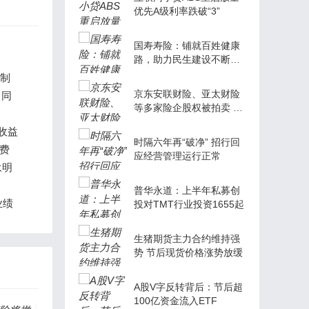
优先A级利率跌破“3”
国寿寿险：铺就百姓健康
路，助力民生建设不断取
得新成果
庆制
京东安联财险、亚太财险
，同
等多家险企股权被拍卖 千
次围观参与寥寥
收益
时隔六年再“破净” 招行回
费
应经营管理运行正常
永明
普华永道：上半年私募创
业绩
投对TMT行业投资1655起
生猪期货主力合约维持强
势 节后现货价格涨势放缓
A股V字反转背后：节后超
100亿资金流入ETF