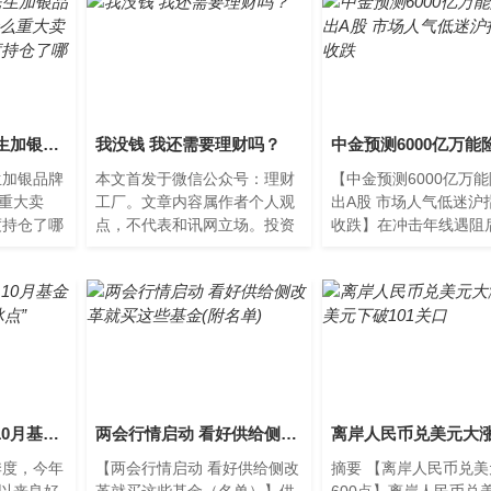
2021年第二季度民生加银品牌蓝筹混合基金有什么重大卖出？2021年第二季度持仓了哪些股票和债券？
我没钱 我还需要理财吗？
生加银品牌
本文首发于微信公众号：理财
【中金预测6000亿万
重大卖
工厂。文章内容属作者个人观
出A股 市场人气低迷沪
度持仓了哪
点，不代表和讯网立场。投资
收跌】在冲击年线遇阻
财富网为
者据此操作，风险请自担。理
指近期连续调整，今日
牌蓝筹混
财是一种观念，也是一种生
开后全日都维持低位震
活...
势，最
1天3只募集失败！10月基金新发市场降至年内“冰点”
两会行情启动 看好供给侧改革就买这些基金(附名单)
季度，今年
【两会行情启动 看好供给侧改
摘要 【离岸人民币兑