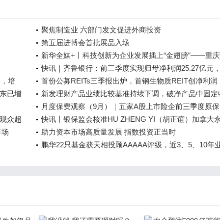
聚焦制造业 六部门发文促进外商投资
第五届进博会首批展品入场
新华全媒+丨科技创新为企业发展插上“金翅膀”——重
造业企业转型升级一线观察
快讯｜齐鲁银行：前三季度实现归母净利润25.27亿元
合，培
比增长19.93%
首份公募REITs三季报出炉，首钢生物质REIT创净利润
东已增
2094.33万，季内微跌0.81%
新发理财产品业绩比较基准持续下调，破净产品中固定
类占比近7成
月度保费观察（9月）｜五家A股上市险企前三季度原保
观众超
同比增长4.08% 中国人保增幅最高
快讯丨银保监会核准HU ZHENG YI（胡正谊）加拿大
市场
人寿北京代表处首席代表任职资格
助力资本市场高质量发展 指数投资正当时
鹏华22只基金获天相投顾AAAAA评级，近3、5、10年
表现不俗