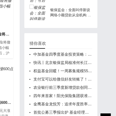
银保监会：全面叫停新设
网络小额贷款从业机构 业
内：网络小贷要以合规为
本，服务实体经济
中金预测6000亿万能险将撤出A股 市场人气低迷沪指小幅收跌
能险将撤
猜你喜欢
指小幅
后，沪
中加基金四季度基金投资策略：周期回摆曙光渐现，可加配权益资产
大幅低
快讯丨北京银保监局核准何长江等五人中银三星人寿监事任职资格
荡态
权益基金回暖！一周募集规模556亿 多位基金经理看好后市
支付宝可以给微信好友转账了！单笔最高可转2000元
农业银行前三季度新增贷款创同期历史新高
四年来首家！阳光保险集团获准赴港上市
离岸人民币兑美元大涨600点 美元下破101关口
金鹰基金龙悦芳：追求年度胜率 三维度把握债市机会
美元大涨
首批公募三季报出炉 基金经理中长期看好三大主线