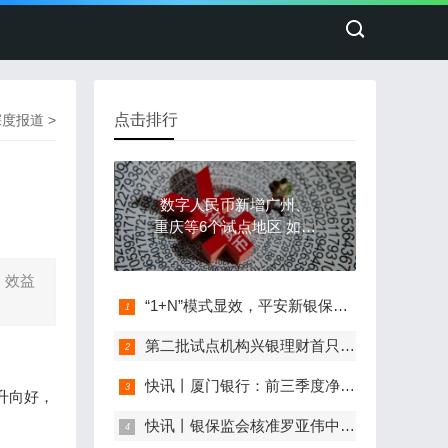
点击排行
深度报道
>
数字人民币新增广州、
重庆等6个试点地区 如何
破解发展新问题？
，效益
“1+N”模式显效，平安新银保开售增额终身寿险受热捧
第二批试点机构兴银理财首只养老理财产品即将面世 专家建议在相关产品流动性上“做文章”
快讯丨厦门银行：前三季度净利润18亿元 同比增长19%
升向好，
快讯丨银保监会核准罗亚伟中国人寿再保险董事会秘书任职资格