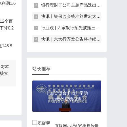
利润1.6
银行理财子公司主题产品迭出 养老和专精特新成争夺热点
快讯丨银保监会核准刘世宏太平再保险（中国）有限公司董事任职资格
12个百
行业观 | 四家银行预先披露三季度业绩：净利润增速超20% 不良贷款率均在1%以下
降0.2
快讯｜六大行齐发公告将持续服务实体经济
46.9
。
，对本
站长推荐
核实
中国贸促会多措并举助
力稳外贸稳投资
互联网小贷ABS重启放量