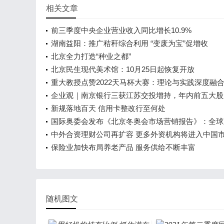
相关文章
前三季度中央企业营业收入同比增长10.9%
湖南益阳：推广秸秆综合利用 “变废为宝”促增收
北京全力打造“种业之都”
北京民生现代美术馆：10月25日起恢复开放
重大教授点赞2022天马杯大赛：理论与实践深度融
养应用型科技人才
企业观｜南京银行三获江苏交投增持，年内前五大股
持超7.79亿股
新规落地百天 信用卡整改行至何处
国际奥委会发布《北京冬奥会市场营销报告》：全球
20亿
中外合资理财公司再扩容 更多外资机构将进入中国
保险业加快布局养老产品 服务供给不断丰富
随机图文