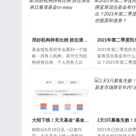
用好机构持有比例 抓住潜在单日暴涨基金so easy
基金报告里经常会看到一个指
2021年第二季度民
标：持有人机构，其中分为机
蓝筹混合基金有什么
构持有比例、个人持有人比
出？2021年第二季
例、内部持有人比例三种，一
些股票和债券？南方
般而言以机构和个人为主，对
您整理的民生加银品
于...
合基
大招下线！天天基金“基金单周申赎比”新功能消失不见，回应：内部调整，正在完善相关功能
财联社8月18日讯（记者闫
2021年已经进入四