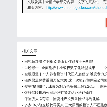
文以及其中全部或者部分内容、文字的真实性、完
相关内容。
http://www.chromegeeker.com/shendu
相关文章
回购频频增持不断 保险股估值修复十分明显
重磅报告 | 全面剖析中小银行数字化转型成果——《
行金融科技发展研究报告（2022）》权威发布
金融报道｜个人养老投资时代正式启程 多维度发力
划
银保渠道保费重回万亿大关 这一次银行和保险公司
顾业务结构的规模和价值？
熨平“猪周期”，珠海为34万余头猪上保3.2亿元，保
率100%
银行保险机构公司治理监管评估办法迎修订
保险股大涨背后，险资地产投资风险或得到化解
多家中小险企股权寻买家 三大原因致投资人不愿接