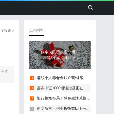
点击排行
深度报道
>
数字人民币新增广州、
重庆等6个试点地区 如何
破解发展新问题？
险今年
鏖战个人养老金账户营销 银行铆足干劲花式揽客
嘉实中证1000增强指基正在发行 标的指数年化收益超11%
银行抢滩布局！绿色生活兑换各类权益 个人“碳账户”，你开了吗?
新交所首只创业板指数ETF份额大增