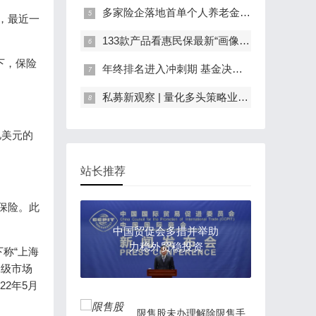
多家险企落地首单个人养老金保险 消费者可依据自身保障需求多维度综合考量
购，最近一
133款产品看惠民保最新“画像”：统筹趋势明显、免赔门槛降低，医保外责任仍需扩宽
下，保险
年终排名进入冲刺期 基金决战最后一月
私募新观察 | 量化多头策略业绩回升 中长期投资性价比凸显
亿美元的
站长推荐
华保险。此
中国贸促会多措并举助
力稳外贸稳投资
下称“上海
二级市场
22年5月
限售股未办理解除限售手