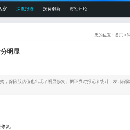
观察
深度报道
投资创新
财经评论
您的位置：
首页
>
十分明显
购，保险股估值也出现了明显修复。据证券时报记者统计，友邦保
显修复。