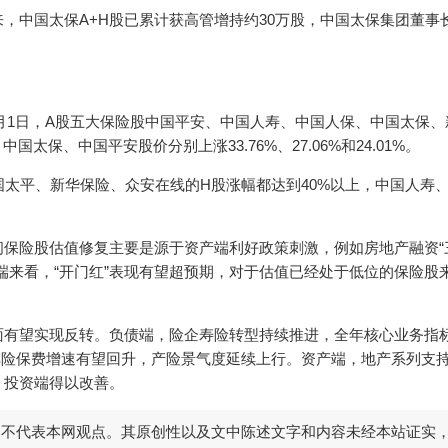
，中国太保A+H股已累计获高管增持约30万股，中国太保集团董事
2月1日，A股五大保险股中国平安、中国人寿、中国人保、中国太保、
太保、中国平安股价分别上涨33.76%、27.06%和24.01%。
国太平、新华保险、众安在线的H股涨幅都达到40%以上，中国人寿
保险股估值修复主要是源于资产端利好政策刺激，例如房地产融资“
端来看，“开门红”表现有望超预期，对于估值已经处于低位的保险股
面有望实现反转。负债端，险企寿险转型持续推进，全年核心业务指
，车险保费增速有望回升，产险景气度延续上行。资产端，地产系列支
，投资端得以改善。
，不代表本网观点。其原创性以及文中陈述文字和内容未经本站证实