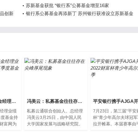
苏新基金获批 “银行系”公募基金增至16家
品创新
银行系公募基金再添新丁 苏州银行获准设立苏新基金
天弘弘利债券的基金经理业绩如何？2021年第三季度基金持仓了哪些债券？
冯美云：私募基金往往存在尖峰厚尾现象
经理业绩
私募云通联合创始人、总经理
7月23日，第三届“平安
季度基金持
冯美云3月25日，由中国人民
杯”青少年高尔夫球冠
财富网为
大学国家发展与战略研究院、
拉开帷幕。本届赛事由
券基金债
中国证券投资基金年鉴、中国
行继续联动AJGA（Amer
参考。
量化投资学会主办、北京中
Junior Gol