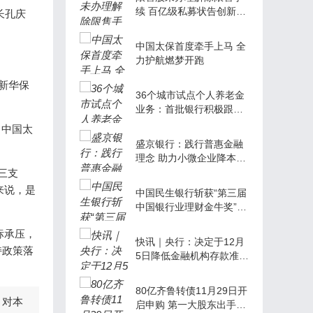
续 百亿级私募状告创新医
长孔庆
疗
中国太保首度牵手上马 全
力护航燃梦开跑
新华保
36个城市试点个人养老金
业务：首批银行积极跟
进，产品陆续上线
、中国太
盛京银行：践行普惠金融
理念 助力小微企业降本增
效
三支
来说，是
中国民生银行斩获“第三届
中国银行业理财金牛奖”两
项大奖
标承压，
快讯｜央行：决定于12月
持政策落
5日降低金融机构存款准备
金率0.25个百分点
80亿齐鲁转债11月29日开
，对本
启申购 第一大股东出手增