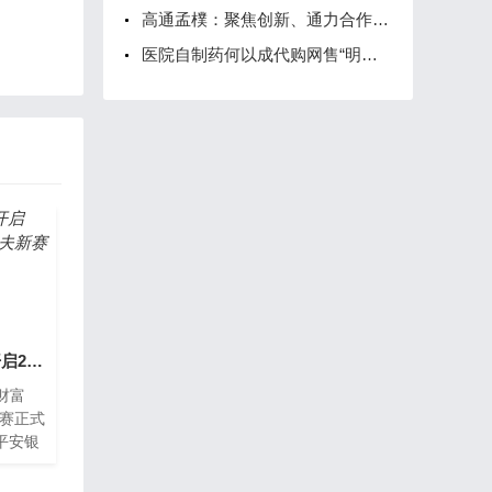
高通孟樸：聚焦创新、通力合作 以5G激发数字经济新动能
医院自制药何以成代购网售“明星药”？
平安银行携手AJGA开启2022财富杯青少年高尔夫新赛季
财富
军赛正式
平安银
ican