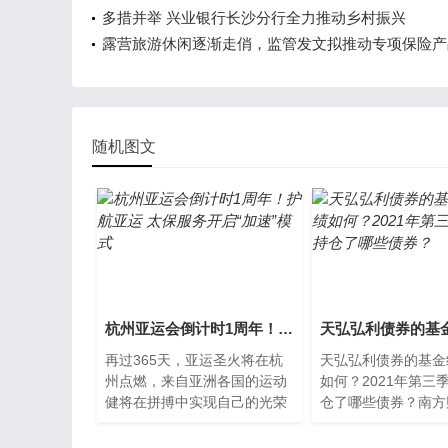
多措并举 兴业银行长沙分行全力推动乡村振兴
露营旅游休闲逐渐走俏，监管发文拟推动专项保险产
发展
随机图文
杭州亚运会倒计时1周年！护航亚运 太保服务开启“加速”模式
再过365天，亚运圣火将在杭
天弘弘利债券的基金
州点燃，来自亚洲各国的运动
如何？2021年第三
健将在拼搏中实现自己的光荣
仓了哪些债券？南方
与梦想，场下的杭州亚运会赞
您整理的天弘弘利债
助企业也将收获一路护航的
券持仓详情，供大家