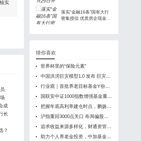
核实
持稳定股价
落实“金融16条”国有大行
密集授信 优质房企现金流
有望进一步改善
猜你喜欢
世界杯里的“保险元素”
中国洪涝巨灾模型1.0 发布 巨灾保险处于增长较快的发展阶段
行业观｜首批养老目标基金Y份额今日开卖 线上投教同步进行
增员
国联安中证1000指数增强基金重磅发行 助力捕捉中小盘阿尔法收益
市场
会成
把握年底高利率建仓时点，鹏扬中证同业存单指数基金今日正式发售！
行长
沪指重回3000点关口 布局偏股型FOF的时机来了吗？
追求收益来源多样化，财通资管健康产业讲究“天时地利人和”
选？
助力个人养老金投资，中加基金旗下养老目标基金Y份额宣布打开申购