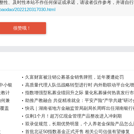
整性、及时性本站不作任何保证或承诺，请读者仅作参考，并请自行
baodao/2022120317030.html
很赞哦！
久富财富被注销公募基金销售牌照，近年屡遭处罚
中小银
高质量代理人队伍战略转型进行时 内外勤联动平台化
投教计
模式或为趋势
指数增强型私募业绩回升之际 量化私募缘何热衷发行
如何兼
中性型产品
助推产教融合 共促精准就业：平安产险“产学共建”研讨
险覆盖
功举办
快讯｜湖南省地方金融监管局副局长周晖出任湖南银行
仅剩1个月！超万亿现金管理产品整改进入冲刺期
双录促规范，长期优势明显，个人养老金保险产品怎么
盘
首批北证50指数基金正式开售 相关公司估值有望修复