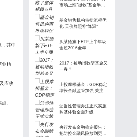
市场上涨“拯救”基金半年
业绩
基金销售机构审批流程优
化 天价牌照将“降温”
贝莱德旗下ETF上半年吸
题，其中
金超2016全年
2017：被动指数型基金又
商业贿
一春？
及应收
上投摩根基金：GDP稳定
增长金融监管加强 关注绩
优股和债市
焦点。
适当性管理办法正式实施
购基体验全面升级
央行发布金融稳定报告：
把防控金融风险放到更加