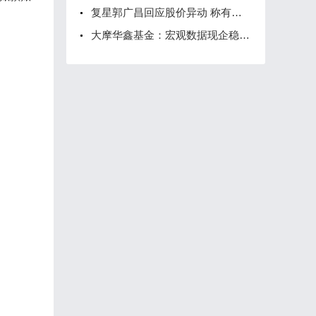
复星郭广昌回应股价异动 称有人故意造谣
大摩华鑫基金：宏观数据现企稳迹象 谨慎看待反弹持续性