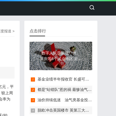
点击排行
深度报道
>
数字人民币新增广州、
重庆等6个试点地区 如何
破解发展新问题？
基金业绩半年报收官 长盛可转债领跑债基
亿元，平
都是“站错队”惹的祸 最惨油气类QDII基金跌超25%
，较上周
会率为
油价持续低迷 油气类基金投资价值几何？
脱欧冲击英国楼市 英第三大房产基金被迫中止赎回
天(约