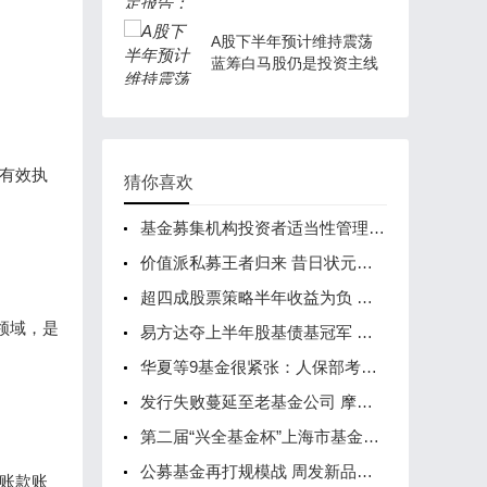
重要的位置
A股下半年预计维持震荡
蓝筹白马股仍是投资主线
有效执
猜你喜欢
基金募集机构投资者适当性管理实施指引发布 鼓励有序竞争
价值派私募王者归来 昔日状元难逃“冠军魔咒”
超四成股票策略半年收益为负 私募加仓欲打好7月翻身仗
领域，是
易方达夺上半年股基债基冠军 交银夺QDII冠军
华夏等9基金很紧张：人保部考核年金管理 5情形会被取消资格
发行失败蔓延至老基金公司 摩根士丹利华鑫新基金发行夭折
第二届“兴全基金杯”上海市基金同业公会足球赛圆满落幕
公募基金再打规模战 周发新品数量创今年新高
账款账