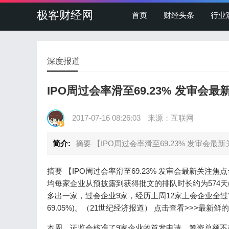
极客财经网
首页
财经头条
行业
深度报道
IPO周过会率滑至69.23% 发审会
2017-07-16 08:26:03
来源：互联网
简介:
摘要 【IPO周过会率滑至69.23% 发审会
摘要 【IPO周过会率滑至69.23% 发审会最新关
均每家企业从预披露到获得批文的排队时长约为574天(
多出一家，过会企业9家，经历上周12家上会企业全过审
69.05%)。（21世纪经济报道） 点击查看>>>最新
本周，证监会核准了9家企业的首发申请，筹资总额不超