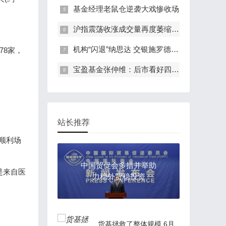
基金经理老鼠仓逆袭大戏惨收场
沪指震荡收涨成交量再度萎缩 中小板指创今年以来新高
机构“闪退”纳思达 交银施罗德浮亏8300万待解
78家，
宝盈基金张仲维：后市看好四个创新方向
站长推荐
顺利场
中国贸促会多措并举助
是来自医
力稳外贸稳投资
货基拯救了整体规模 6月