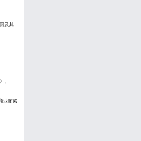
因及其
》、
商业贿赂