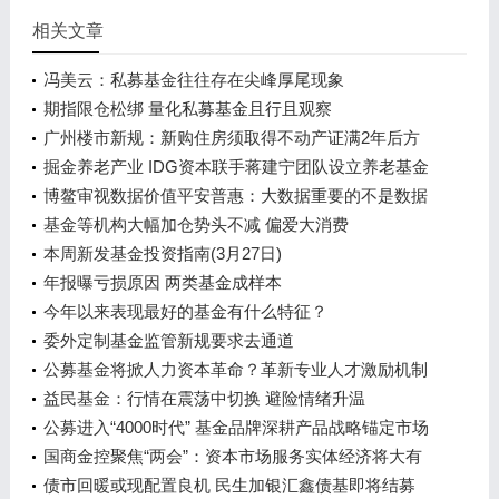
相关文章
冯美云：私募基金往往存在尖峰厚尾现象
期指限仓松绑 量化私募基金且行且观察
广州楼市新规：新购住房须取得不动产证满2年后方
可转让
掘金养老产业 IDG资本联手蒋建宁团队设立养老基金
博鳌审视数据价值平安普惠：大数据重要的不是数据
基金等机构大幅加仓势头不减 偏爱大消费
本周新发基金投资指南(3月27日)
年报曝亏损原因 两类基金成样本
今年以来表现最好的基金有什么特征？
委外定制基金监管新规要求去通道
公募基金将掀人力资本革命？革新专业人才激励机制
益民基金：行情在震荡中切换 避险情绪升温
公募进入“4000时代” 基金品牌深耕产品战略锚定市场
需求
国商金控聚焦“两会”：资本市场服务实体经济将大有
可为
债市回暖或现配置良机 民生加银汇鑫债基即将结募