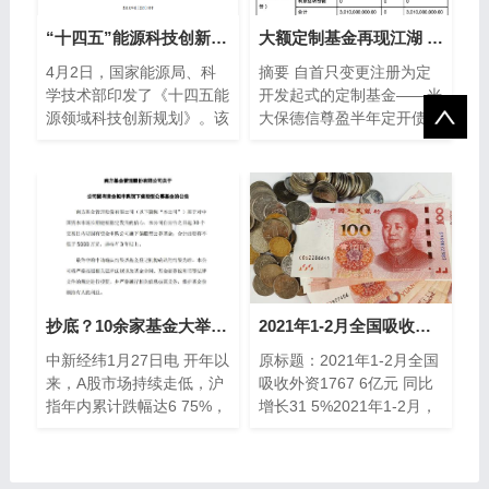
“十四五”能源科技创新规划出台！五大路线攻关前沿技术
大额定制基金再现江湖 这只定开债一天卖了30亿
4月2日，国家能源局、科
摘要 自首只变更注册为定
学技术部印发了《十四五能
开发起式的定制基金——光
源领域科技创新规划》。该
大保德信尊盈半年定开债成
《规划》是我国在十四五期
立以来，近期大
间推进能源技术革命的纲领
性文件，围绕
抄底？10余家基金大举自购旗下产品，多数设锁定期
2021年1-2月全国吸收外资1767.6亿元 同比增长31.5%
中新经纬1月27日电 开年以
原标题：2021年1-2月全国
来，A股市场持续走低，沪
吸收外资1767 6亿元 同比
指年内累计跌幅达6 75%，
增长31 5%2021年1-2月，
深成指跌9 82%，创业板指
全国实际使用外资1767 6
跌12 52%。面对市场此般
亿元人民币，同比增
走势