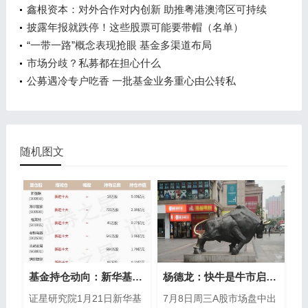
鑫根资本：对外合作对内创新 助推粤港澳湾区可持续
性发展
披露年报就跌停！这些股票可能要带帽（名单）
“一带一路”概念表现抢眼 基金多渠道布局
市场分歧？私募都在担心什么
公募遇冷专户吃香 一批基金业务重心由公转私
随机图文
基金持仓动向：新华基金栾超四季度加仓这些股（名单）
杨德龙：快牛是牛市启动特征后市仍然是慢牛长牛
证星研究院1月21日新华基
7月8日周三A股市场盘中出