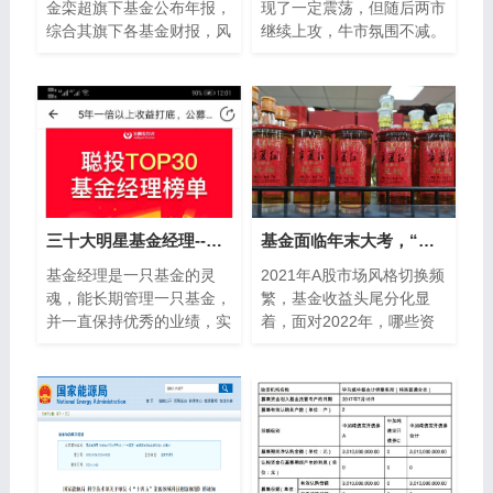
金栾超旗下基金公布年报，
现了一定震荡，但随后两市
综合其旗下各基金财报，风
继续上攻，牛市氛围不减。
电行业板块个股更受其关
与前几个交易日券商股连续
注，与上季度相比，日月股
涨停，出现逼空式上涨，带
份、天顺风能...
领指数高歌...
三十大明星基金经理--聪明投资者的组合
基金面临年末大考，“冠军基”呼之欲出，明年投资主线在哪？
基金经理是一只基金的灵
2021年A股市场风格切换频
魂，能长期管理一只基金，
繁，基金收益头尾分化显
并一直保持优秀的业绩，实
着，面对2022年，哪些资
数不易，笔者筛选基金第一
产更有投资机会？文 每日
步就是三年以上，晨星评级
财报 楚风2021年A股跌宕
在五星，其次...
起伏，大盘走