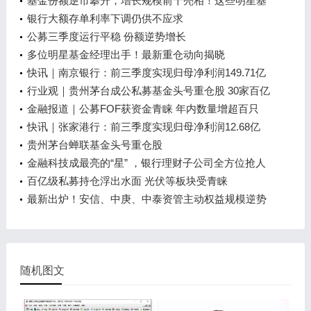
基金份额逆市攀升，增长规模前十亮相！这些明星基
金经理收获净申购
银行大额存单利率下调仍供不应求
公募三季度运行平稳 份额逆势增长
多位明星基金经理出手！最新重仓动向揭晓
快讯｜南京银行：前三季度实现归母净利润149.71亿
元，同比增长21.28%
行业观｜贵州茅台成公私募基金头号重仓股 30家百亿
私募最新400亿重仓股曝光
金融报道｜公募FOF获资金青睐 年内数量增超百只
快讯｜张家港行：前三季度实现归母净利润12.68亿
元，同比增长30.1%
贵州茅台蝉联基金头号重仓股
金融科技成最亮的“星” ，银行理财子公司全方位抢人
百亿级私募持仓浮出水面 光伏等板块受青睐
最新出炉！安信、中庚、中泰资管主动权益规模逆势
大增
随机图文