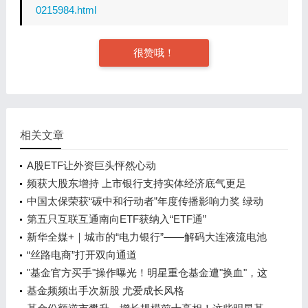
0215984.html
很赞哦！
相关文章
A股ETF让外资巨头怦然心动
频获大股东增持 上市银行支持实体经济底气更足
中国太保荣获“碳中和行动者”年度传播影响力奖 绿动
太保 你我同行
第五只互联互通南向ETF获纳入“ETF通”
新华全媒+｜城市的“电力银行”——解码大连液流电池
储能调峰电站
“丝路电商”打开双向通道
"基金官方买手"操作曝光！明星重仓基金遭"换血"，这
些产品被减持
基金频频出手次新股 尤爱成长风格