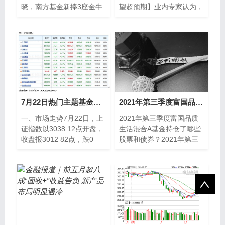
晓，南方基金新捧3座金牛
望超预期】业内专家认为，
奖项，累计获奖已达64
上证指数已触及素有“牛熊
座。在公司奖方面，南方基
分界线”之称的半年线，后
金第6度荣获“被动投
市值得期待...
7月22日热门主题基金及龙头股分析
2021年第三季度富国品质生活混合A基金持仓了哪些股票和债券？2021年第三季度基金行业怎么配置？
一、市场走势7月22日，上
2021年第三季度富国品质
证指数以3038 12点开盘，
生活混合A基金持仓了哪些
收盘报3012 82点，跌0
股票和债券？2021年第三
86%；深证成指以10782
季度基金行业怎么配置？南
24点开盘，收盘报107
方财富网为您整理的富国品
质生活混合A基金