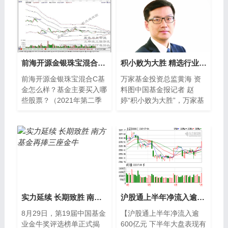
前海开源金银珠宝混合C基金怎么样？基金主要买入哪些股票？（2021年第二季度）
积小败为大胜 精选行业逆向投资
前海开源金银珠宝混合C基
万家基金投资总监黄海 资
金怎么样？基金主要买入哪
料图中国基金报记者 赵
些股票？（2021年第二季
婷“积小败为大胜”，万家基
度）南方财富网为您整理的
金投资总监黄海这样总结
前海开源金银珠宝混合C基
2016年的投资历程。在A股
金2021年第二季
市场上演的这场战役
实力延续 长期致胜 南方基金再捧三座金牛
沪股通上半年净流入逾600亿 沪指已触及“牛熊分界线”
8月29日，第19届中国基金
【沪股通上半年净流入逾
业金牛奖评选榜单正式揭
600亿元 下半年大盘表现有