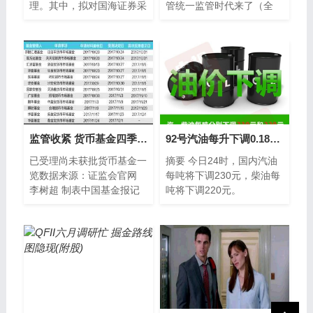
理。其中，拟对国海证券采
管统一监管时代来了（全
取暂停资产管理
文）季豹银行、基金、券
商、保险、信托等行业喊了
多年的大资管监管时代要
监管收紧 货币基金四季度以来零发行
92号汽油每升下调0.18元 加满一箱汽油将节省约9元
已受理尚未获批货币基金一
摘要 今日24时，国内汽油
览数据来源：证监会官网
每吨将下调230元，柴油每
李树超 制表中国基金报记
吨将下调220元。
者 李树超年底货币基金收
益率突破4%，短期理财基
金收益率突破4 2%