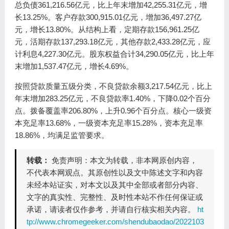
总负债361,216.56亿元，比上年末增加42,255.31亿元，增
长13.25%。客户存款300,915.01亿元，增加36,497.27亿
元，增长13.80%。从结构上看，定期存款156,961.25亿
元，活期存款137,293.18亿元，其他存款2,433.28亿元，应
计利息4,227.30亿元。股东权益合计34,290.05亿元，比上年
末增加1,537.47亿元，增长4.69%。
按照贷款质量五级分类，不良贷款余额3,217.54亿元，比上
年末增加283.25亿元，不良贷款率1.40%，下降0.02个百分
点。拨备覆盖率206.80%，上升0.96个百分点。核心一级资
本充足率13.68%，一级资本充足率15.28%，资本充足率
18.86%，均满足监管要求。
转载：
免责声明：本文为转载，非本网原创内容，
不代表本网观点。其原创性以及文中陈述文字和内容
未经本站证实，对本文以及其中全部或者部分内容、
文字的真实性、完整性、及时性本站不作任何保证或
承诺，请读者仅作参考，并请自行核实相关内容。
ht
tp://www.chromegeeker.com/shendubaodao/2022103