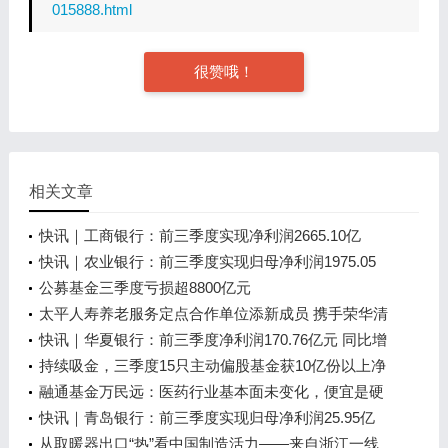
015888.html
很赞哦！
相关文章
快讯｜工商银行：前三季度实现净利润2665.10亿
元，同比增长5.20%
快讯｜农业银行：前三季度实现归母净利润1975.05
亿元，同比增长5.78%
公募基金三季度亏损超8800亿元
太平人寿养老服务定点合作单位添新成员 携手荣华清
荷园为陕西市场提供高品质养老服务
快讯｜华夏银行：前三季度净利润170.76亿元 同比增
长5.44%
持续吸金，三季度15只主动偏股基金获10亿份以上净
申购，有基金最高暴增400倍！
融通基金万民远：医药行业基本面未变化，便宜是硬
道理
快讯｜青岛银行：前三季度实现归母净利润25.95亿
元，同比增长7.3%
从取暖器出口“热”看中国制造活力——来自浙江一线