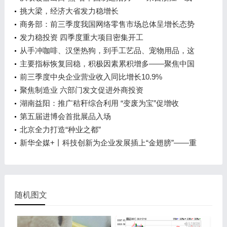
市场的观察
挑大梁，经济大省发力稳增长
商务部：前三季度我国网络零售市场总体呈增长态势
发力稳投资 四季度重大项目密集开工
从手冲咖啡、汉堡热狗，到手工艺品、宠物用品，这
里应有尽有——“后备厢集市”兴起
主要指标恢复回稳，积极因素累积增多——聚焦中国
经济三季报
前三季度中央企业营业收入同比增长10.9%
聚焦制造业 六部门发文促进外商投资
湖南益阳：推广秸秆综合利用 “变废为宝”促增收
第五届进博会首批展品入场
北京全力打造“种业之都”
新华全媒+丨科技创新为企业发展插上“金翅膀”——重
庆制造业企业转型升级一线观察
随机图文