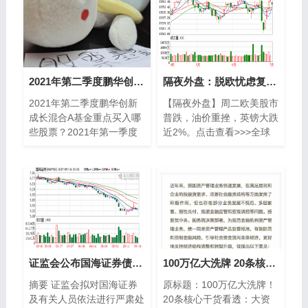
2021年第二季度鹏华创新成长混合A基金重点买入哪些股票？2021年第一季度持仓了哪些股票和债券？
隔夜外盘：脱欧忧虑复燃 欧美股市普跌油价重挫逾4%
2021年第二季度鹏华创新
【隔夜外盘】周二欧美股市
成长混合A基金重点买入哪
普跌，油价重挫，英镑大跌
些股票？2021年第一季度
近2%。点击查看>>>全球
持仓了哪些股票和债券？南
股市行情 金价行情 原油行
方财富网为您整理的鹏华创
情 美元行情 英镑行情互
新成长混合A基金
联网6日讯，受市
证监会公布国海证券债券风险事件处罚结果 将继续加强监管
100万亿大洗牌 20条核心干货：大资管统一监管时代了
摘要 证监会拟对国海证券
原标题：100万亿大洗牌！
及有关人员依法进行严肃处
20条核心干货看透：大资