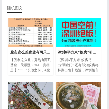
随机图文
股市这么差竟然有两只基金一天暴涨30%+！真相看这里
深圳6平方米“蚁房”引出“调查门” 还有部分蚁房将择期出售
【股市这么差，竟然有两只
【深圳6平方米“蚁房”引
基金一天暴涨30%+！真相
出“调查门” 还有部分蚁房将
是 】“十一”长假之前，A股
择期出售】最近，深圳楼市
市场萎靡不振，两只成立不
的“头条”被一种6平方米
久的新基金新沃通盈灵活配
的“蚁房”所霸占。不过，6
置混
平方米...