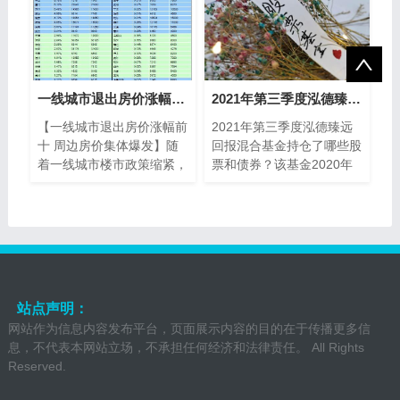
一线城市退出房价涨幅前十 周边房价集体爆发
2021年第三季度泓德臻远回报混合基金持仓了哪些股票和债券？该基金2020年利润如何？
【一线城市退出房价涨幅前
2021年第三季度泓德臻远
十 周边房价集体爆发】随
回报混合基金持仓了哪些股
着一线城市楼市政策缩紧，
票和债券？该基金2020年
涨幅前十的城市已经不见一
利润如何？南方财富网为您
线城市踪影，而一线周边城
整理的泓德臻远回报混合基
市比如廊坊...
金持股和债券持仓
站点声明：
网站作为信息内容发布平台，页面展示内容的目的在于传播更多信
息，不代表本网站立场，不承担任何经济和法律责任。 All Rights
Reserved.