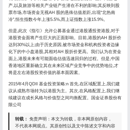
产,以及旅游等相关产业链产生潜在不利的影响;其反映到股
票市场,市场资金无视AH 股的悬殊估值差距,出现“北热南
冷”,恒生指数今年上涨5.5%,而上证指数上涨15.9%。
但是,此次《指引》允许公募基金通过港股通投资港股,对于
港股资金面将产生巨大的正面影响。目前,港股的AH 股折价
达到30%以上;由于历史原因,被市场资金和机构投资者边缘
化下的中小盘港股,其相对AH 股折价更高。我们认为在资金
面上,港股未来有可能面临估值迅速回归的过程。但是,中国
香港地区重新确立其在未来区域产业竞争中的优势地位,才
将是左右港股投资价值的基本面因素。
2015年4月QDII 基金投资策略:n 首先,在区域配置上,我们建
议从成熟市场转为以港股为主。其次,在风格配置上,我们继
续建议在成长风格与价值型之间均衡配置。国金证券股份有
限公司
转载：
免责声明：本文为转载，非本网原创内容，
不代表本网观点。其原创性以及文中陈述文字和内容