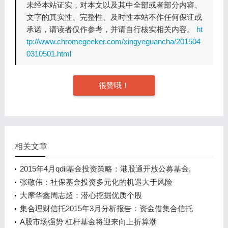
未经本站证实，对本文以及其中全部或者部分内容、
文字的真实性、完整性、及时性本站不作任何保证或
承诺，请读者仅作参考，并请自行核实相关内容。
ht
tp://www.chromegeeker.com/xingyeguancha/201504
0310501.html
很赞哦！
相关文章
2015年4月qdii基金投资策略：港股通开放公募基金,
港股迎来历史性机遇
张敬伟：社保基金投资多元化的机遇大于风险
大摩华鑫周志超：潜心挖掘优质个股
集合理财信托2015年3月分析报告：资金借集合信托
入市步伐暂缓,信托发行规...
A股市场强势 杠杆基金将迎来向上折算潮