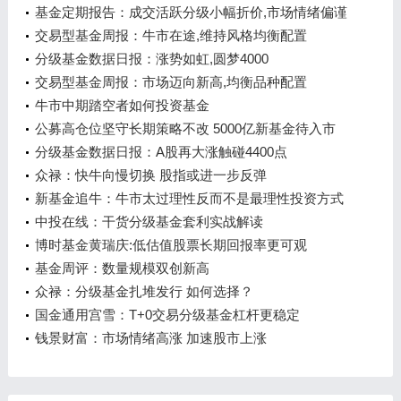
基金定期报告：成交活跃分级小幅折价,市场情绪偏谨
慎
交易型基金周报：牛市在途,维持风格均衡配置
分级基金数据日报：涨势如虹,圆梦4000
交易型基金周报：市场迈向新高,均衡品种配置
牛市中期踏空者如何投资基金
公募高仓位坚守长期策略不改 5000亿新基金待入市
分级基金数据日报：A股再大涨触碰4400点
众禄：快牛向慢切换 股指或进一步反弹
新基金追牛：牛市太过理性反而不是最理性投资方式
中投在线：干货分级基金套利实战解读
博时基金黄瑞庆:低估值股票长期回报率更可观
基金周评：数量规模双创新高
众禄：分级基金扎堆发行 如何选择？
国金通用宫雪：T+0交易分级基金杠杆更稳定
钱景财富：市场情绪高涨 加速股市上涨