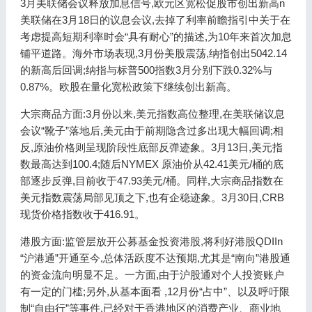
3月美联储会议释放加息信号,欧元区宽松促股市创出新高n
美联储在3月18日的议息会议,去掉了利率前瞻指引中关于在
考虑提高短期利率时会“具有耐心”的描述,为10年来首次加息
铺平道路。海外市场表现,3月份美股震荡,纳指创出5042.14
的新高后回调;纳指与标普500指数3月分别下跌0.32%与
0.87%。欧股在量化宽松政策下继续创出新高。
大宗商品方面:3月份以来,美元指数高位整理,在美联储议息
会议“靴子”落地后,美元由于前期隐含过多出现大幅回调;相
反,原油价格则呈现阶段性底部反弹迹象。3月13日,美元指
数最高达到100.4;随后NYMEX 原油价从42.41美元/桶的底
部逐步反弹,目前收于47.93美元/桶。同样,大宗商品指数在
美元指数震荡局部见顶之下,也有企稳迹象。3月30日,CRB
现货价格指数收于416.91。
港股方面:监管层放开公募基金投资港股,将利好港股QDIIn
“沪港通”开通至今,总体活跃度不达预期,尤其是“南向”港股通
的资金流向明显不足。一方面,由于沪股通对个人投资账户
有一定的门槛;另外,从基本面看 ,12月份“占中”、以及呼吁限
制“自由行”等事件,已经对于香港地区的消费产业、商业地