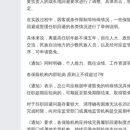
要负责人的成长地回避要求进行了调整。具体而言，
定。
在实践过程中，因客观条件限制等特殊情况，一些保
回避或暂缓任职回避的各类情况进行了举例说明。
具体来说，离最高任职年龄不满五年，担任人大、政
交流，民族自治地方的少数民族人员，以及经对应监
序，可申请豁免。
《通知》同时明确，个人能力、既往业绩、工作资源
各保险机构内部轮岗 原则上不得超过7年
《通知》表示，总公司应根据申请豁免的特殊情况具
任职超期应轮岗的，可顺延至豁免期限结束。取得豁免
对于任职回避问题存量较大、清理确有困难无法在20
完成时限，向对应监管部门或属地监管机构提交延期申
《通知》要求，各保险机构应持续完善履职回避制度办法
管部门或属地监管机构。持续完善内部轮岗支付办法