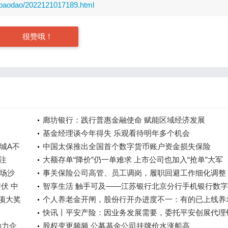
baodao/2022121017189.html
很赞哦！
廊坊银行：践行普惠金融使命 赋能区域经济发展
基金经理谈今年得失 乐观看待明年多个机会
城A不
中国太保推出全国首个数字货币账户资金损失保险
注
大额存单“降价”仍一单难求 上市公司也加入“抢单”大军
场沙
事关保险公司高管、员工调岗，履职回避工作细化调整
伏 中
点业务、特殊情况有新要求
智享生活 触手可及——江苏银行北京分行手机银行数
三项大奖
转型显成效
个人养老金开闸，股份行开办进度不一：有的已上线养
属存款，有的预计明年才能正式开户
快讯丨平安产险：因业务发展需要，委托平安创展代理
助力企
公司保险产品
股权变更频频 公募基金公司挂牌价水涨船高