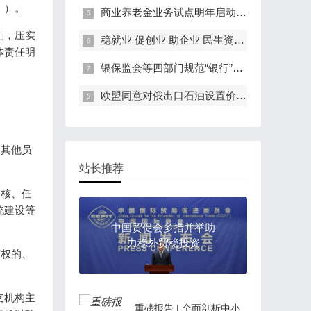
》）。
商业养老金业务试点明年启动 养老“第三支柱”再增动力
则，压实
稳就业 促创业 助企业 民生资金直达快达
体责任明
银保监会等四部门规范“银行”字样使用
欧盟同意对俄出口石油设置价格上限
，其他员
站长推荐
考核、任
统建设等
中国贸促会多措并举助
力稳外贸稳投资
策权的、
支机构主
重磅报告 | 全面剖析中小