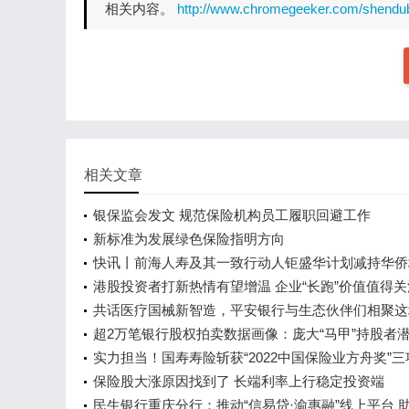
相关内容。
http://www.chromegeeker.com/shendu
相关文章
银保监会发文 规范保险机构员工履职回避工作
新标准为发展绿色保险指明方向
快讯丨前海人寿及其一致行动人钜盛华计划减持华侨
超过2%股份
港股投资者打新热情有望增温 企业“长跑”价值值得关
共话医疗国械新智造，平安银行与生态伙伴们相聚这
龙！
超2万笔银行股权拍卖数据画像：庞大“马甲”持股者潜
小银行股权乱象亟待治理
实力担当！国寿寿险斩获“2022中国保险业方舟奖”
保险股大涨原因找到了 长端利率上行稳定投资端
民生银行重庆分行：推动“信易贷·渝惠融”线上平台 