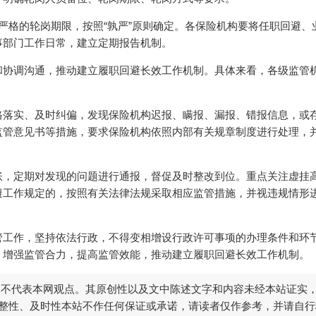
严格的轮岗期限，按照“孰严”原则确定。各保险机构要将任职回避、
事部门工作日常，建立定期报告机制。
和协调沟通，推动建立履职回避长效工作机制。具体来看，各级监管
格落实、及时纠偏，发现保险机构迟报、瞒报、漏报、错报信息，或
监管意见书等措施，要求保险机构依照内部有关规章制度进行处理，
账，定期对发现的问题进行通报，督促及时整改到位。重点关注虚挂
避工作规定的，按照有关法律法规采取相应监管措施，并视违规情形
管工作，坚持依法行政，不得变相增设行政许可事项的办理条件和环
，增强监管合力，提高监管效能，推动建立履职回避长效工作机制。
，不代表本网观点。其原创性以及文中陈述文字和内容未经本站证实
整性、及时性本站不作任何保证或承诺，请读者仅作参考，并请自行