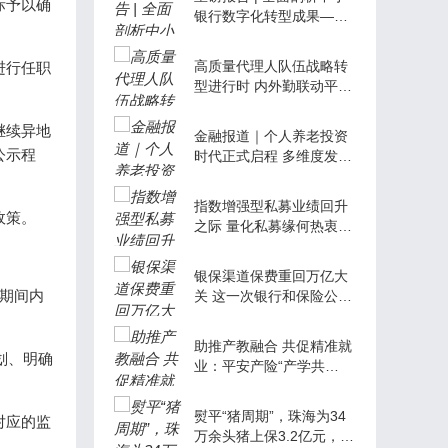
际予以确
银行数字化转型成果——
《中小银行金融科技发展
研究报告（2022）》权威
高质量代理人队伍战略转
进行任职
发布
型进行时 内外勤联动平台
化增员模式或为趋势
继续异地
金融报道｜个人养老投资
公示程
时代正式启程 多维度发力
投教计划
指数增强型私募业绩回升
政策。
之际 量化私募缘何热衷发
行市场中性型产品
银保渠道保费重回万亿大
期间内
关 这一次银行和保险公司
如何兼顾业务结构的规模
和价值？
助推产教融合 共促精准就
划、明确
业：平安产险“产学共
建”研讨会成功举办
熨平“猪周期”，珠海为34
对应的监
万余头猪上保3.2亿元，保