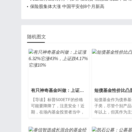
业复工复产
保险股集体大涨 中国平安创8个月新高
随机图文
有只神奇基金叫做：上证涨6.32%它涨43%，上证跌4.17%它涨10%
短债基金性价比凸
【导读】标普500ETF的价格
短债基金作为债券基
可能要降降了，注意安全！近
子类，尽管个别产品
期，在场内基金投资者当中，
年以上，但其作为主
博时标普500ETF（交易型开
金品种，进入投资人
放式指数基金）颇受关注，因
要在2018年以后。
为
的货