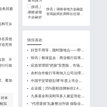
险覆盖率100%
业务回避
快讯｜湖南省地方金融监
管局副局长周晖出任湖南
银行行长
机构可从
存在其他
猜你喜欢
并追究有
好货不用等，随时随地点——即时零售 风口已至
快讯｜银保监会：商业银行应将表外业务纳入全面风险管理体系
高管、不
进行行政
应急管理部“把脉”安责险，市场化发展如何再进一步
农村合作银行等将纳入公司治理监管评估，银保监会：坚决防止机构“带病运行”
节。要加
​中国平安荣获彭博“年度上市企业2022”大奖
企业观｜25%股权挂牌标价2.4亿 晋商消金第二大股东有意清仓
九泰基金和吴刚等多人被监管处罚 九泰基金最新回应
，对本
核实
“代理退保”乱象整治升级 保险业从销售源头做好规范