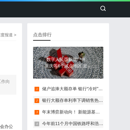
点击排行
深度报道
>
数字人民币新增广州、
重庆等6个试点地区 如何
破解发展新问题？
工作向
储户追捧大额存单 银行“冷对”需求设门槛
银行大额存单利率下调销售热度不减 专家称未来或将保持稳健增长
年末博弈新动向！ 新能源基金经理变消费股“调研劳模”
今年前11个月中国铁路呼和浩特局累计发运货物2.4亿吨
监会办公