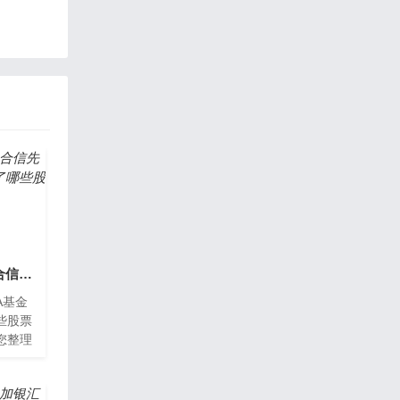
2021年第二季度创金合信先进装备股票A基金持仓了哪些股票和债券？
A基金
些股票
您整理
票A基
，供大