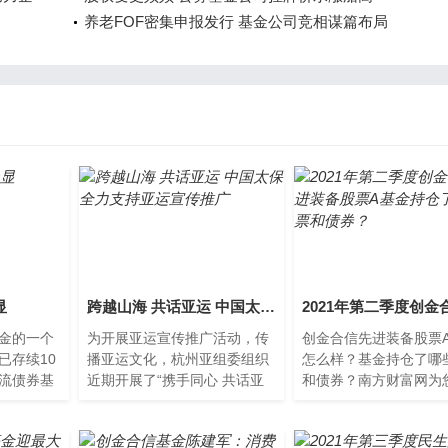
养老FOF密集申报发行 基金公司竞相谋篇布局
显
跨越山海 共话亚运 中国太保全力支持亚运宣传推广
金的一个
为开展亚运宣传推广活动，传
创金合信先进装备股票
已存续10
播亚运文化，杭州亚组委组织
怎么样？基金持仓了哪
流债券基
近期开展了“携手同心 共话亚
和债券？南方财富网为
视野则主
运”——亚运主题宣讲活动。通
的创金合信先进装备股
在相对宽松
过授课宣
金持股和债券持仓详情
家...