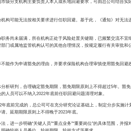
地市级分支机构主要负责人本人成长地回避要求，可由总公司结合实
险机构可能无法按相关要求进行任职回避。基于此，《通知》对无法
协职务尚未届满，所在机构正处于风险处置关键期，已频繁交流不宜
管部门或属地监管机构认可的其他合理情况，按规定履行有关审批和
等不能作为申请豁免的理由，并要求保险机构合理审慎使用豁免回避
体分析研判，合理确定豁免期限，豁免期限原则上不得超过5年。豁免
的人员可以不纳入2022年底前任职回避问题清理对象。
22年底前完成的，总公司可在充分研究论证基础上，制定分步实施计
请。延期期限原则上不得晚于2023年底。
，进一步明确“关键人员”“重点业务”“重要岗位”的具体范围，并报
，明确轮岗人员番位、轮岗期限、轮岗方式等要求。