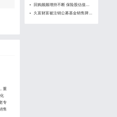
回购频频增持不断 保险股估值修复十分明显
久富财富被注销公募基金销售牌照，近年屡遭处罚
，重
字化
老专
销售