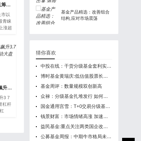
业绩创上市以来新高且筹码连续5个季度集中 主力在偷偷扫货这些股
基金产品精选：改善组合
上市以
结构,应对市场震荡
最青睐
上涨超
06)、
7
猜你喜欢
中投在线：干货分级基金套利实战解读
博时基金黄瑞庆:低估值股票长期回报率更可观
基金周评：数量规模双创新高
A股新现象！3天市值飙升3.7万亿 三大“另类杠杆”撬动大盘
众禄：分级基金扎堆发行 如何选择？
3 7
誉杠杆
国金通用宫雪：T+0交易分级基金杠杆更稳定
杠
钱景财富：市场情绪高涨 加速股市上涨
市场的除
杠杆：
益民基金:重点关注两类国企改革主题投资机会
公募基金周报：中期牛市格局未变,维持超配权益基金