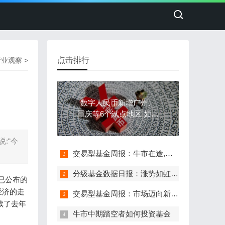
点击排行
行业观察
>
数字人民币新增广州、
重庆等6个试点地区 如何
破解发展新问题？
:“今
交易型基金周报：牛市在途,维持风格均衡配置
分级基金数据日报：涨势如虹,圆梦4000
已公布的
经济的走
交易型基金周报：市场迈向新高,均衡品种配置
续了去年
牛市中期踏空者如何投资基金