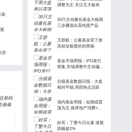
调整为主 关注五大板块
基金
30只主动量化基金大检阅
三步骤选出高纯度产品
来发
王群航：公募基金背了推
高创业板股价的黑锅
市步
基金市场周报：IPO发行
密集,市场调整中主动偏股
型基金业绩占优
分级基金数据日报：大盘
相对平稳,局部热点活跃
场内基金周报：短期或震
荡为主,推荐地产消费+国
企改革分级组合
好买：丁蟹今日出巢 港股
跌幅超2%