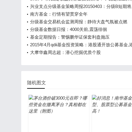
上
兴业支点分级基金策略周报20150403：分级B短期
弈品种
南方基金：行情有望贯穿全年
分级基金交易机会监测周报：静待大盘气氛被点燃
分级基金数据日报：4000关前,震荡徘徊
基金定期报告：警惕鹏华证保套利盘抛压
2015年4月qdii基金投资策略：港股通开放公募基金,
来历史性机遇
大摩华鑫周志超：潜心挖掘优质个股
随机图文