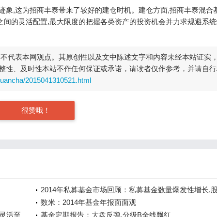
整迹象,这为招商丰泰带来了较好的建仓时机。建仓方面,招商丰泰混合
之间的灵活配置,最大限度的把握各类资产的投资机会并力求规避系统
，不代表本网观点。其原创性以及文中陈述文字和内容未经本站证实
整性、及时性本站不作任何保证或承诺，请读者仅作参考，并请自行
guancha/2015041310521.html
很赞哦！
2014年私募基金市场回顾：私募基金数量爆发性增长,
型私募基金业绩最...
数米：2014年基金年报面面观
,灵活至
基金定期报告：大盘反弹,分级B全线飘红