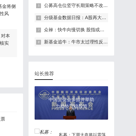
公募高仓位坚守长期策略不改 5000亿新基金待入市
基金将侧
性风
分级基金数据日报：A股再大涨触碰4400点
众禄：快牛向慢切换 股指或进一步反弹
，对本
新基金追牛：牛市太过理性反而不是最理性投资方式
核实
站长推荐
中国贸促会多措并举助
力稳外贸稳投资
股票
私募：下周大盘将以震荡