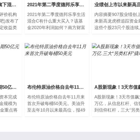
好消息！南华基金旗下混合型、股票型公募基金全部创新高！
2021年第二季度德邦乐享生活混合C有什么重大买入？该基金2020年利润如何？
评价机构
2021年第二季度德邦乐享生活
内容摘要907股业绩创
股吧)发布了
混合C有什么重大买入？该基
来新高龙虎榜追踪资金
定收益类
金2020年利润如何？南方财富
这些个股23只个股连续
海通证券
网为您整理的德邦乐享生活混
过五日【东风汽车(6000
旗下权益
合C基金2021年第二季度重
股吧】等个股放量滞涨2
盈科资本完成新一期50亿元基金募集
布伦特原油价格自去年11月来首次升破每桶50美元
资本完成
布伦特原油价格自去年11月来
A股新现象！3天市值飙升
金规模为
首次升破每桶50美元。美油升
万亿，从信息杠杆、信
基金重点将
至去年10月以来最高位，报49
到信仰杠杆，三大“另类
会，在包
83美元 桶。布伦特原油价格自
杆”撬动大盘目前影响
全市场
去年11月来首次升破每
了资金，还有三大另类
信息杠