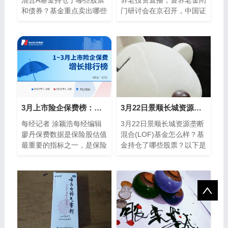
混合A基金持仓了哪些股票
养老投资直播，暨养老金闭
和债券？基金重点卖出哪些
门研讨会在京召开，中国证
股票？南方财富网为您整理
券投资基金业协会副会长钟
的金信民长混合A基金持股
蓉萨出席会议并做主旨发
和债券持仓详情，供
言。她表示，...
3月上市险企保费榜：九大险企前三月总保费增长3.67%，寿险延续分化，财险增幅略降
3月22日景顺长城资源垄断混合(LOF)基金怎么样？基金持仓了哪些股票？
每经记者 涂颖浩每经编辑
3月22日景顺长城资源垄断
廖丹保费数据是保险股估值
混合(LOF)基金怎么样？基
最重要的指标之一，是保险
金持仓了哪些股票？以下是
股股价走势领先指标。近
南方财富网为您整理的3月
期，九家上市险企（含上市
22日景顺长城资源垄断混
公司旗下保...
合(LOF)基