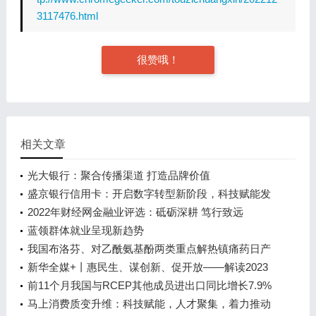
3117476.html
很赞哦！
相关文章
光大银行：聚合传播渠道 打造品牌价值
盛京银行信用卡：开启数字转型新阶段，科技赋能发
展新格局
2022年财经网金融业评选：砥砺深耕 笃行致远
蓝领群体就业呈现新趋势
我国布洛芬、对乙酰氨基酚两类重点解热镇痛药日产
能达2.02亿片
新华全媒+丨惠民生、谋创新、促开放——解读2023
年我国关税调整方案
前11个月我国与RCEP其他成员进出口同比增长7.9%
马上消费质变升维：科技赋能，人才聚集，着力推动