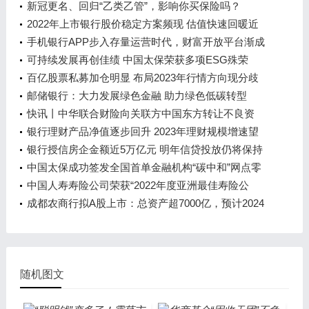
高质量发展
新冠更名、回归“乙类乙管”，影响你买保险吗？
2022年上市银行股价稳定方案频现 估值快速回暖近
两月再无银行跟进
手机银行APP步入存量运营时代，财富开放平台渐成
主流
可持续发展再创佳绩 中国太保荣获多项ESG殊荣
百亿股票私募加仓明显 布局2023年行情方向现分歧
邮储银行：大力发展绿色金融 助力绿色低碳转型
快讯丨中华联合财险向关联方中国东方转让不良资
产，底价11.03亿元
银行理财产品净值逐步回升 2023年理财规模增速望
超15%
银行授信房企金额近5万亿元 明年信贷投放仍将保持
增长
中国太保成功签发全国首单金融机构“碳中和”网点零
碳保险
中国人寿寿险公司荣获“2022年度亚洲最佳寿险公
司”等两项大奖
成都农商行拟A股上市：总资产超7000亿，预计2024
年5月完成辅导工作
随机图文