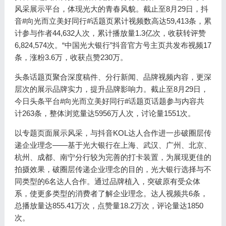
风采展示平台，体现光大的青春风貌。截止至8月29日，抖
音#向光而立美好同行#话题页累计视频数高达59,413条，累
计参与作者44,632人次，累计播放量1.3亿次，收获转评赞
6,824,574次。“中国光大银行”抖音官方号主页共发布视频17
条，涨粉3.6万，收获点赞230万。
头条话题页聚合深度稿件、分行新闻、品牌视频内容，更深
层次的展示品牌实力，提升品牌影响力。截止至8月29日，
今日头条平台#向光而立美好同行#话题页话题参与内容共
计263条，整体浏览量达5956万人次，讨论量1551次。
以专题页面展示风采，与抖音KOL达人合作进一步破圈层传
递企业理念——基于光大银行在上海、武汉、广州、北京、
杭州、成都、南宁分行较为完善的打卡装置，为展现更佳的
拍摄效果，破圈层传递企业理念的目的，光大银行选择与不
同类型的6名达人合作。通过品牌植入，突破原有受众体
系，使更多类型的消费者了解企业理念。达人视频共6条，
总播放量达855.41万次，点赞量18.2万次，评论量达1850
次。