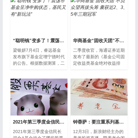
“聪明钱”变多了！震荡市基金呈净申购状态，基民又有“新玩法”
华商基金“固收天团”不负众望再拔头筹 囊获近2、3、5年三期冠军
梁银妍7月4日，睿远基金
二季度收官，海通证券近期
发布旗下基金定增宁德时代
发布了最新的《基金公司固
的公告。根据数据测算，二
定收益类基金绝对收益排
季度以来，睿远基金旗下睿
行》榜单。值得关注的
远成长价值混合、睿远均衡
是，“主动管理坚守者”华商
价值三年持有...
基金旗下的“固...
2021年第三季度金信民长混合A基金持仓了哪些股票和债券？基金重点卖出哪些股票？（2021年第二季度）
钟蓉萨：要注重系列基金 保持风险收益特征的一致性和稳定性
2021年第三季度金信民长
12月3日，新浪财经主办的