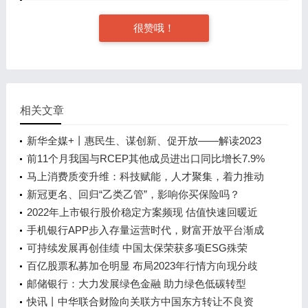
很赞哦！
相关文章
新华全媒+丨惠民生、谋创新、促开放——解读2023
年我国关税调整方案
前11个月我国与RCEP其他成员进出口同比增长7.9%
马上消费质变升维：科技赋能，人才聚集，着力推动
高质量发展
新冠更名、回归“乙类乙管”，影响你买保险吗？
2022年上市银行股价稳定方案频现 估值快速回暖近
两月再无银行跟进
手机银行APP步入存量运营时代，财富开放平台渐成
主流
可持续发展再创佳绩 中国太保荣获多项ESG殊荣
百亿股票私募加仓明显 布局2023年行情方向现分歧
邮储银行：大力发展绿色金融 助力绿色低碳转型
快讯丨中华联合财险向关联方中国东方转让不良资