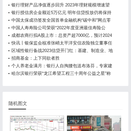
产，底价11.03亿元
银行理财产品净值逐步回升 2023年理财规模增速望
超15%
银行授信房企金额近5万亿元 明年信贷投放仍将保持
增长
中国太保成功签发全国首单金融机构“碳中和”网点零
碳保险
中国人寿寿险公司荣获“2022年度亚洲最佳寿险公
司”等两项大奖
成都农商行拟A股上市：总资产超7000亿，预计2024
年5月完成辅导工作
快讯丨银保监会核准张峭太平洋安信农险独立董事任
职资格
区域性银行备战2023信贷开门红：基建、制造业、地
产仍然是重点，零售信贷低迷有望逐步修复
招商基金：上下同欲者胜
个人养老金满月：银行人自掏腰包送布洛芬，专家建
议用户别光顾着“薅羊毛”
哈尔滨银行荣获“龙江希望工程三十周年公益之星”称
号
随机图文