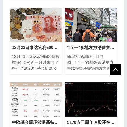
大潮中，险资
背景下，整体呈现出“平衡
优选”风格...
12月23日泰达宏利500指数增强(LOF)近三月以来涨了多少？2020年基金所属公司管理规模有哪些？
“五一”多地发放消费券 持续提振还需协同发力
12月23日泰达宏利500指数
新华社深圳5月6日电
增强(LOF)近三月以来涨了
题：“五一”多地发放消费券
多少？2020年基金所属公
持续提振还需协同发力新华
司管理规模有哪些？以下是
社记者“五一”假期，全国多
南方财富网为您整理的12
地创新形式，发放各类消费
月23日
券，推动...
中欧基金周应波最新持仓，重仓贵州茅台（中欧远见两年定期开放混合型基金……
5178点三周年 A股还在3000点而这些基金已超越了5178点(附名单)