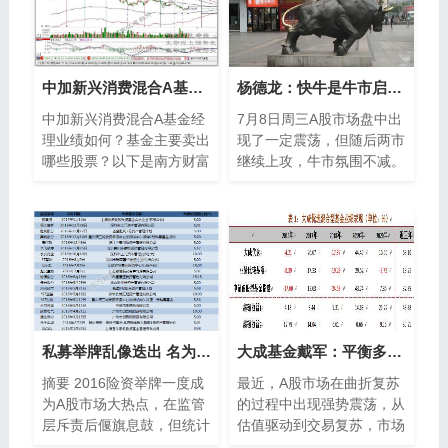
中加新兴消费混合A基金经理业绩如何？基金主要卖出哪些股票？（2021年第二季度）
杨德龙：快牛是牛市启动特征后市仍然是慢牛长牛
中加新兴消费混合A基金经
7月8日周三A股市场盘中出
理业绩如何？基金主要卖出
现了一定震荡，但随后两市
哪些股票？以下是南方财富
继续上攻，牛市氛围不减。
网为您整理的12月7日中加
与前几个交易日券商股连续
新兴消费混合A基金经理业
涨停，出现逼空式上涨，带
绩详情，供大家参考
领指数高歌...
私募举牌乱像迭出 名为举牌实为炒壳(图表)
大成基金戴军：平衡多策略选手聚焦两类核心资产
摘要 2016险资举牌一度成
最近，A股市场在曲折复苏
为A股市场大热点，在监管
的过程中出现强势震荡，从
层斥责后偃旗息鼓，但统计
估值驱动到交易复苏，市场
数据显示，在2016年举牌
风格切换已悄然开启。在此