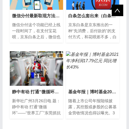
微信分付最新取现方法，分付怎么套出来扫码秒到账的技巧
白条怎么套出来（白条怎么套出来方法太详细了）
微信分付这个功能已经上线
京东白条是京东推出的一
一段时间了，在支付宝花
种“先消费，后付款的”的支
呗，京东白条之后，微信也
付方式，和花呗差不多，白
推出了自己的金融产品微信
条扫码是安全秒到的。据了
分付，作为微信版花呗，可
解目前白条可以在京东商
借钱用于购物...
城、京东App...
静中有动 打通“微循环”——“世界工厂”东莞抓抗疫保生产一线见闻
基金年报｜博时基金2021年净利润17.79亿元 同比增长43%
新华社广州3月26日电 题：
随着上市公司年报陆续披
静中有动 打通“微循
露，其控股或参股的公募基
环”——“世界工厂”东莞抓抗
金营收情况也得以曝光。3
疫保生产一线见闻新华社记
月27日晚间，招商证券
者车晓蕙、黄浩苑“我们一
（600999 SH）年报显示，