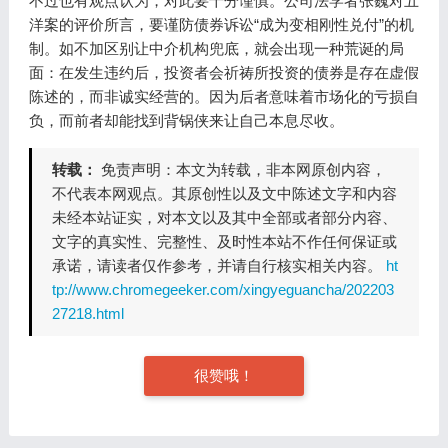
不过也有观点认为，对此要十分谨慎。公司法学者张巍对五
洋案的评价所言，要谨防债券诉讼“成为变相刚性兑付”的机
制。如不加区别让中介机构兜底，就会出现一种荒诞的局
面：在发生违约后，投资者会祈祷所投资的债券是存在虚假
陈述的，而非诚实经营的。因为后者意味着市场化的亏损自
负，而前者却能找到背锅侠来让自己本息尽收。
转载：
免责声明：本文为转载，非本网原创内容，
不代表本网观点。其原创性以及文中陈述文字和内容
未经本站证实，对本文以及其中全部或者部分内容、
文字的真实性、完整性、及时性本站不作任何保证或
承诺，请读者仅作参考，并请自行核实相关内容。
ht
tp://www.chromegeeker.com/xingyeguancha/202203
27218.html
很赞哦！