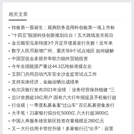
相关文章
转板第一股诞生：观典防务选用科创板第一项上市标
准转板成功
“十四五”能源科技创新规划出台！五大路线攻关前沿
技术
金元顺安泓泉纯债3个月定开债基发行失败！近年来
多次“踩雷”暴露债券投资问题
数字人民币新增广州、重庆等6个试点地区 如何破解
发展新问题？
中国贸促会多措并举助力稳外贸稳投资
今年全国能源产量达44.1亿吨标准煤左右
五部门共同启动汽车安全沙盒监管试点工作
支持实体经济，金融业晒出成绩单
哈尔滨银行发布2021年业绩 ：业务经营保持稳健 “三
驾马车”成效初显 信贷投放回归本土 高质量服务实体
总计坐拥超18亿用户 国有六大行年报提及手机银行超
经济
百次
行业观｜一季度私募备案“过山车” 百亿私募密集发行
新产品
大手笔！21家银行拟分红5000亿 六大行超3800亿
中国人寿服务雄安新区投资存量规模近280亿元
又一大行信用卡管控升级！多家银行已“出手”：设置