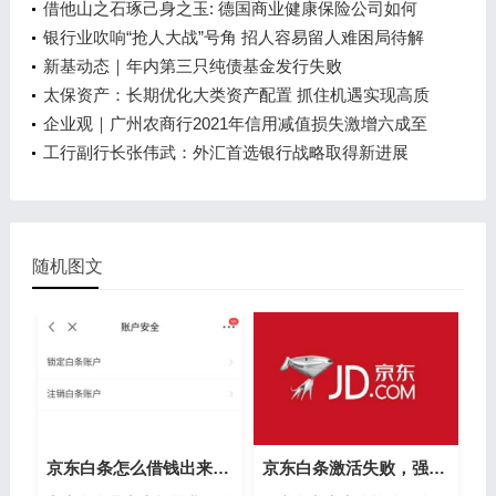
持卡数量上限、限制非消费类交易……
借他山之石琢己身之玉: 德国商业健康保险公司如何
在激烈竞争中实现可持续发展？
银行业吹响“抢人大战”号角 招人容易留人难困局待解
新基动态｜年内第三只纯债基金发行失败
太保资产：长期优化大类资产配置 抓住机遇实现高质
量发展
企业观｜广州农商行2021年信用减值损失激增六成至
126亿元 归母净利连续两年跌超30%
工行副行长张伟武：外汇首选银行战略取得新进展
随机图文
京东白条怎么借钱出来（京东白条套线扫码商家）
京东白条激活失败，强开京东白条技巧