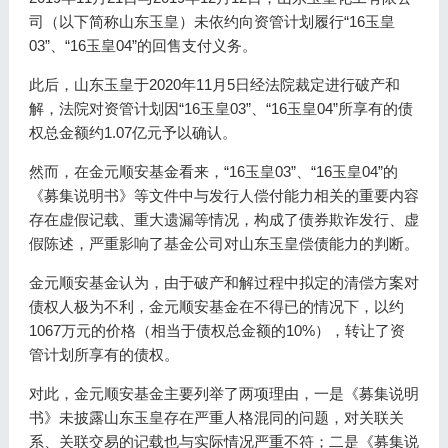
司（以下简称山东玉皇）未依约向资管计划履行“16玉皇
03”、“16玉皇04”的回售支付义务。
此后，山东玉皇于2020年11月5日经法院裁定进行破产和
解，法院对资管计划因“16玉皇03”、“16玉皇04”所享有的债
权总金额约1.07亿元予以确认。
然而，在金元顺安基金看来，“16玉皇03”、“16玉皇04”的
《募集说明书》等文件中与发行人偿付能力相关的重要内容
存在虚假记载、重大遗漏等情况，构成了债券欺诈发行、虚
假陈述，严重影响了基金公司对山东玉皇偿债能力的判断。
金元顺安基金认为，由于破产和解过程中拟定的清偿方案对
债权人极为不利，金元顺安基金在不得已的情况下，以约
1067万元的价格（相当于债权总金额的10%），转让了资
管计划所享有的债权。
对此，金元顺安基金主要列举了两项理由，一是《募集说明
书》未披露山东玉皇存在严重人格混同的问题，对关联关
系、关联交易的记载也与实际情况严重不符；二是《募集说