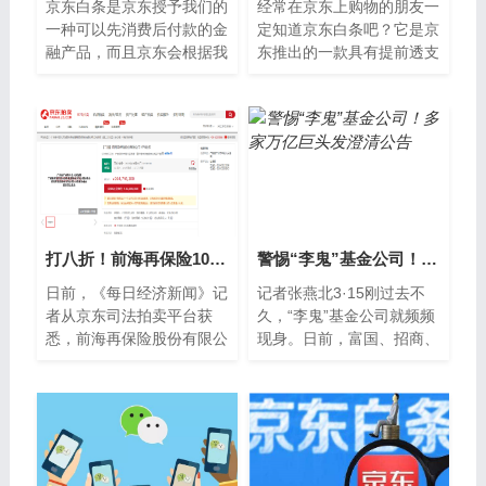
京东白条是京东授予我们的
经常在京东上购物的朋友一
一种可以先消费后付款的金
定知道京东白条吧？它是京
融产品，而且京东会根据我
东推出的一款具有提前透支
们平时的购物情况给予不同
消费功能的网络小额贷款产
的白条额度以及还款账期，
品，最长可以享受30天的
跟支付宝的...
延后付款期，...
打八折！前海再保险10%股权即将二拍，起拍价2.65亿元
警惕“李鬼”基金公司！多家万亿巨头发澄清公告
日前，《每日经济新闻》记
记者张燕北3·15刚过去不
者从京东司法拍卖平台获
久，“李鬼”基金公司就频频
悉，前海再保险股份有限公
现身。日前，富国、招商、
司（以下简称“前海再保
银华等多家基金公司发布澄
险”）10%股权将于4月6日
清公告称，近期有不法分子
再次在平台进行拍卖，
冒