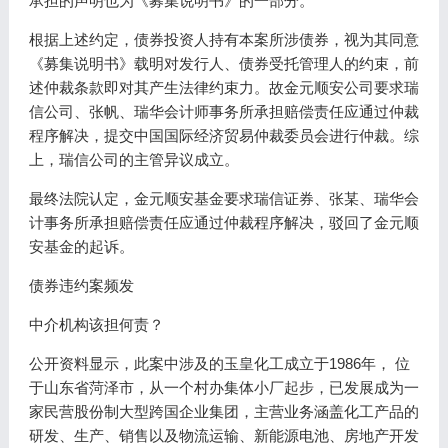
承担的声明也为《募集说明书》的一部分。
根据上述约定，债券投资人持有本案所涉债券，视为其同意
《募集说明书》载明对发行人、债券受托管理人的约束，前
述仲裁条款即对其产生法律约束力。故金元顺安公司要求瑞
信公司、张帆、瑞华会计师事务所承担赔偿责任应通过仲裁
程序解决，提交中国国际经济贸易仲裁委员会进行仲裁。综
上，瑞信公司的主管异议成立。
最终法院认定，金元顺安基金要求瑞信证券、张某、瑞华会
计事务所承担赔偿责任应通过仲裁程序解决，驳回了金元顺
安基金的起诉。
债券违约案频发
中介机构该担何责？
公开资料显示，此案中涉及的玉皇化工成立于1986年， 位
于山东省菏泽市，从一个村办集体小厂起步，已发展成为一
家民营股份制大型跨国企业集团，主营业务涵盖化工产品的
研发、生产、销售以及物流运输、新能源电池、房地产开发