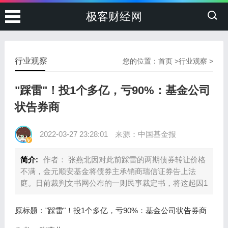
极客财经网
行业观察
您的位置：
首页
>
行业观察
>
"踩雷"！投1个多亿，亏90%：基金公司
状告券商
2022-03-27 23:28:01
来源：中国基金报
简介:
作者： 张燕北因对此前踩雷的两期债券转让价格
不满，金元顺安基金将债券主承销商瑞信证券告上法
庭。日前裁判文书网公布的一则民事裁定书，将这起因1
原标题："踩雷"！投1个多亿，亏90%：基金公司状告券商