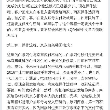
京东白条闪付怎么套可以用pos机吗(2个简单实用自己快速
完成的方法)现在这个物流模式已经很少了，现在操作流
程，客户把京东白条登入密码发给商家，商家操作选择商
品，拍好后，客户在登入账号去付款就可以，如果限制了，
还需要提供支付密码，就可以了，这个流程一定要找个专业
的，不要贪图便宜，要不然会风控的（Q/V同号:文章右侧联
系我 ）
第二种，操作流程、京东白条秒回模式：
这里的白条闪付与京东闪付不样的，白条闪付秒回是要开通
你京东商城的白条闪付的，开通的条件是，目前只支持苹
果、华为、小米三个品牌的手机有nce的手机才可以。都是
2016年上市的最新款手机才可以，否则开通不了，也可以
代开闪付，开通后，把你的闪付卡号，名字，支付密码6
位，提现金额发给商家，商家在操作过程中，收到验证码，
要第一时间发给商家，然后，你把扣款信息发给你商家，商
家给你转账到京东帐号本人的支付宝，完毕。总结;以上所
有流程都是用户的账号与登入密码的，原因两点，第一商家
要看京东实名，因为回款时也要回款京东实名下的支付宝或