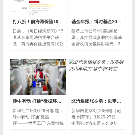
打八折！前海再保险10%股权即将二拍，起拍价2.65亿元
基金年报｜博时基金2021年净利润17.79亿元 同比增长43%
日前，《每日经济新闻》记
随着上市公司年报陆续披
者从京东司法拍卖平台获
露，其控股或参股的公募基
悉，前海再保险股份有限公
金营收情况也得以曝光。3
司（以下简称“前海再保
月27日晚间，招商证券
险”）10%股权将于4月6日
（600999 SH）年报显示，
再次在平台进行拍卖，
报告期内，公司实
静中有动 打通“微循环”——“世界工厂”东莞抓抗疫保生产一线见闻
北汽集团张夕勇：以零碳商用车助力“碳中和”转型
新华社广州3月26日电 题：
新华网北京3月26日电（记
静中有动 打通“微循
者 刘芳宇）3月25-27日，
环”——“世界工厂”东莞抓抗
中国电动汽车百人会论坛
疫保生产一线见闻新华社记
（2022）在北京开启。本