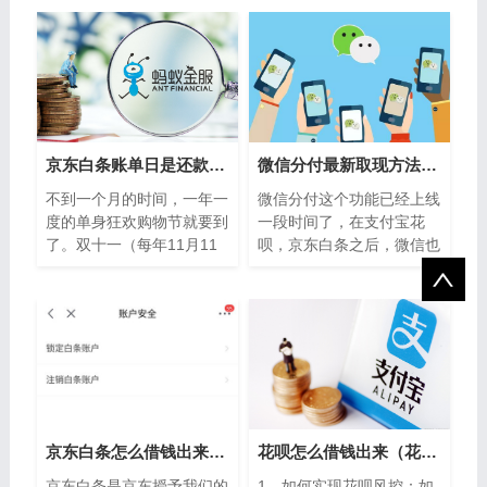
者车晓蕙、黄浩苑“我们一
届论坛主题设定为“迎接新
天都没停产！如果
能源汽车市场
京东白条账单日是还款日吗（京东白条啥时候还款）
微信分付最新取现方法，分付怎么套出来扫码秒到账的技巧
不到一个月的时间，一年一
微信分付这个功能已经上线
度的单身狂欢购物节就要到
一段时间了，在支付宝花
了。双十一（每年11月11
呗，京东白条之后，微信也
日）各大商家都会对商品进
推出了自己的金融产品微信
行打折促销活动。面对商家
分付，作为微信版花呗，可
的各种看似打...
借钱用于购物...
京东白条怎么借钱出来（京东白条套线扫码商家）
花呗怎么借钱出来（花呗风控怎么解除）
京东白条是京东授予我们的
1、如何实现花呗风控：如