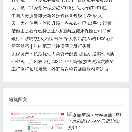
经济
百次
行业观｜一季度私募备案“过山车” 百亿私募密集发行
新产品
大手笔！21家银行拟分红5000亿 六大行超3800亿
中国人寿服务雄安新区投资存量规模近280亿元
又一大行信用卡管控升级！多家银行已“出手”：设置
持卡数量上限、限制非消费类交易……
借他山之石琢己身之玉: 德国商业健康保险公司如何
在激烈竞争中实现可持续发展？
银行业吹响“抢人大战”号角 招人容易留人难困局待解
新基动态｜年内第三只纯债基金发行失败
太保资产：长期优化大类资产配置 抓住机遇实现高质
量发展
企业观｜广州农商行2021年信用减值损失激增六成至
126亿元 归母净利连续两年跌超30%
工行副行长张伟武：外汇首选银行战略取得新进展
随机图文