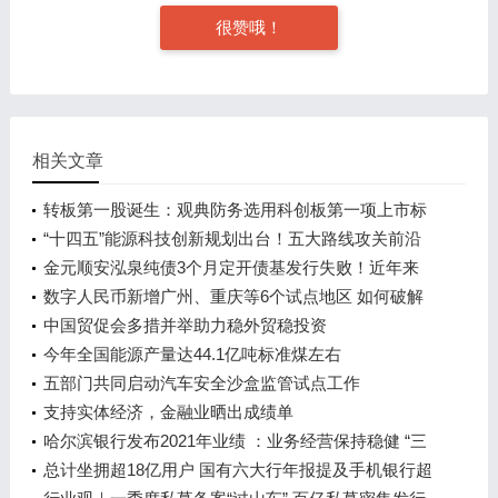
很赞哦！
相关文章
转板第一股诞生：观典防务选用科创板第一项上市标
准转板成功
“十四五”能源科技创新规划出台！五大路线攻关前沿
技术
金元顺安泓泉纯债3个月定开债基发行失败！近年来
多次“踩雷”暴露债券投资问题
数字人民币新增广州、重庆等6个试点地区 如何破解
发展新问题？
中国贸促会多措并举助力稳外贸稳投资
今年全国能源产量达44.1亿吨标准煤左右
五部门共同启动汽车安全沙盒监管试点工作
支持实体经济，金融业晒出成绩单
哈尔滨银行发布2021年业绩 ：业务经营保持稳健 “三
驾马车”成效初显 信贷投放回归本土 高质量服务实体
总计坐拥超18亿用户 国有六大行年报提及手机银行超