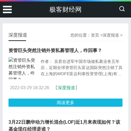
极客财经网
深度报道
您的位置：
首页
>
深度报道
>
资管巨头突然注销外资私募管理人，咋回事？
作者： 吴君在进军中国市场做私募业务五年
后，近期全球资管巨头富达国际突然注销了其
在上海的WOFE富达利泰投资管理(上海)有限
公司的私募基金管
2022-03-29 18:32:26
【
深度报道
】
阅读更多
3月22日鹏华动力增长混合(LOF)近1月来表现如何？该
基金现任经理是谁？