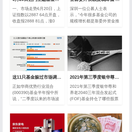
一、市场走势6月20日，上
深圳一位公募人士表
证指数以2887 64点开盘，
示，“今年很多基金公司的
收盘报2888 81点，涨0
规模增长都是靠委外资金推
13%；深证成指以10183
动的，如果央行理财新规对
77点开盘，收盘报102
委外规模增长造成冲击，那
么未来基金公司首...
这11只基金躲过市场调整 更获超50%的年回报
2021年第三季度银华尊和养老2040三年混合发起式(FOF)基金持仓了哪些股票和债券？2021年第三季度基金资产怎
正如华商优势行业混合
2021年第三季度银华尊和
(000390)基金半年报中所
养老2040三年混合发起式
说，“二季度以来的市场波
(FOF)基金持仓了哪些股票
动与基本面关系不大，与人
和债券？2021年第三季度
性的贪婪恐惧有关，杠杆加
基金资产怎么配置？南方财
剧放大了这种效果。
富网为您整