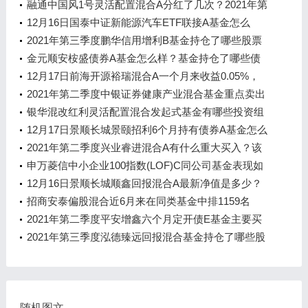
第三季度基金行业怎么配置？
融通中国风1号灵活配置混合A分红了几次？2021年第
二季度基金重点卖出哪些股票？
12月16日国泰中证新能源汽车ETF联接A基金怎么
样？2020年公司QDII基金规模30.73亿元
2021年第三季度鹏华信用增利B基金持仓了哪些股票
和债券？2021年第二季度主要买入哪些股票？
金元顺安桉盛债券A基金怎么样？基金持仓了哪些债
券？
12月17日前海开源裕瑞混合A一个月来收益0.05%，
基金2021年第三季度表现如何？
2021年第二季度中银证券健康产业混合基金重点卖出
哪些股票？同公司基金表现如何？
银华混改红利灵活配置混合发起式基金有哪些投资组
合？该基金经理2021年第三季度业绩如何？
12月17日景顺长城景颐招利6个月持有债券A基金怎么
样？2021年第二季度基金有哪些财务收入？
2021年第二季度兴业睿进混合A有什么重大买入？该
基金现任经理是谁？
申万菱信中小企业100指数(LOF)C同公司基金表现如
何？2021年第二季度有什么重大卖出？
12月16日景顺长城顺鑫回报混合A最新净值是多少？
近6月来表现如何？
招商安泰偏股混合近6月来在同类基金中排1159名
（12月17日）
2021年第二季度平安增鑫六个月定开债E基金主要买
入哪些股票？该基金经理业绩如何？
2021年第三季度泓德臻远回报混合基金持仓了哪些股
票和债券？该基金2020年利润如何？
随机图文