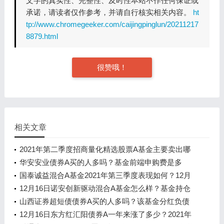
文字的真实性、完整性、及时性本站不作任何保证或
承诺，请读者仅作参考，并请自行核实相关内容。
ht
tp://www.chromegeeker.com/caijingpinglun/20211217
8879.html
很赞哦！
相关文章
2021年第二季度招商量化精选股票A基金主要卖出哪
些股票？基金分红了几次？
华安安业债券A买的人多吗？基金前端申购费是多
少？
国泰诚益混合A基金2021年第三季度表现如何？12月
16日基金净值是多少?
12月16日诺安创新驱动混合A基金怎么样？基金持仓
了哪些债券？
山西证券超短债债券A买的人多吗？该基金分红负债
是什么情况？
12月16日东方红汇阳债券A一年来涨了多少？2021年