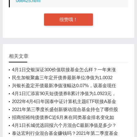
066425.html
很赞哦！
相关文章
4月1日交银深证300价值联接基金怎么样？一年来涨
了多少？
民生加银聚鑫三年定开债券最新单位净值为1.0032
元，基金2021年第三季度表现如何？（4月1日）
兴银长盈定开债最新净值涨幅达0.07%，该基金现任
经理是谁？
4月1日汇添富90天短债债券B累计净值为1.0923元，
该基金现任经理是谁？
2022年4月4日年国泰中证计算机主题ETF联接A基金
持股人结构一览，该基金2021年第二季度利润如何？
2021年第三季度长盛创新驱动混合基金持仓了哪些股
票和债券？该基金现任经理是谁？
招商招裕纯债债券C近6月来在同类基金排名变化如
何？（4月1日）
4月1日长城优选回报六个月混合C最新净值是多少？
近一周来表现一般
泰达宏利行业混合基金赚钱吗？2021年第二季度基金