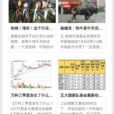
热销！涨价！这个行业产销两旺
杨德龙：快牛是牛市启动特征 后市仍然是慢牛长牛
搜索近期关于自行车行业的
文 前海开源基金首席经济
新闻，有两个绕不开的话
学家杨德龙7月8日周三A股
题：一个是热销。中国自行
市场盘中出现了一定震荡，
车协会数据显示，今年一季
但随后两市继续上攻，牛市
度以来，我国自行车(含电
氛围不减。与前几个交易日
动自行车)制造...
券商股连续...
万科三季度发生了什么？137只基金大撤退证金抛售 5万股东进场
五大国家队基金最新动态 哪一只股被共同持有
【万科三季度发生了什么？
上证指数又重回3000点
137只基金大撤退证金抛售
了，市场沉寂在一片吃饭行