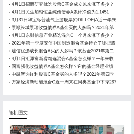
有哪些财务收入？
4月1日招商研究优选股票C基金成立以来涨了多少？
2021年第四季度基金行业怎么配置？
4月1日民生加银恒益纯债债券A累计净值为1.1451
元，2021年第二季度基金有哪些财务收入？
3月31日华宝标普油气上游股票(QDII-LOF)A近一年来
表现优秀，基金2021年第三季度表现如何？
景顺长城景瑞收益债券A基金买的人多吗？2021年第
二季度基金有哪些财务收入？
4月1日东财信息产业精选混合C一个月来涨了多少？
该基金现任经理是谁？
2021年第一季度安信中国制造混合基金持仓了哪些股
票和债券？2021年第二季度主要买入哪些股票？
建信优选成长混合A买的人多吗？该基金2021年第二
季度利润如何？
4月1日汇添富新睿精选混合A基金怎么样？一年来收
益5.31%
国富强化收益债券A基金怎么样？它的基金经理业绩
如何？
中融智选红利股票C基金买的人多吗？2021年第四季
度基金行业怎么配置？
万家经济新动能混合C近一周来在同类基金中下降267
名（4月1日）
随机图文