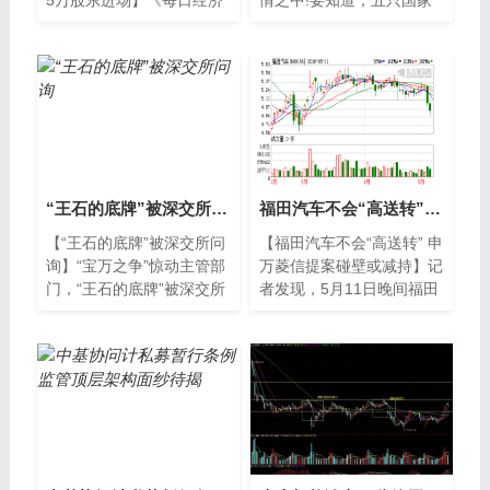
5万股东进场】《每日经济
情之中!要知道，五只国家
新闻》记者根据东方财富
队基金可是巨无霸哇，每只
Chioce数据统计显示，今
400亿元的规模哟!尽管五只
年第三季度，万
基金总计只有20
“王石的底牌”被深交所问询
福田汽车不会“高送转” 申万菱信提案碰壁或减持
【“王石的底牌”被深交所问
【福田汽车不会“高送转” 申
询】“宝万之争”惊动主管部
万菱信提案碰壁或减持】记
门，“王石的底牌”被深交所
者发现，5月11日晚间福田
问询，万科回函。上周“宝
汽车发布公告称，公司股东
万之争”同时惊动了主管部
申万菱信基金管理有限公
门。...
司，合计持股3