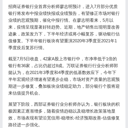
招商证券银行业首席分析师廖志明预计，进入7月部分优质
银行将发布中报业绩快报或业绩预告，有望修正市场对银行
业绩的悲观预期，催化中报行情。在廖志明看来，5月以
来，疫情呈现显著好转趋势。近期，地产销售出现明显改善
迹象，政策发力下，下半年经济或将小幅复苏，驱动银行估
值修复。下半年银行板块有望重演2020年3季度至2021年1
季度疫后复苏行情。
截至7月5日收盘，42家A股上市银行中，市净率低于1倍的
银行有36家，占比仍超过8成。万联证券银行行业分析师郭
懿认为，在2021年3季度和4季度的低基数效应下，今年下
半年宏观经济增速有望逐步企稳，市场对资产质量的悲观预
期进一步修复，叠加板块业绩稳定助力，部分银行个股将迎
来估值提升机会。
展望下阶段，西部证券银行业分析师亦认为，银行板块的积
极因素正逐渐增多，随着疫情趋稳以及稳增长政策落地显
效，市场表现有望沿宽信用-稳增长-经济预期改善-估值修复
路径进一步强化。