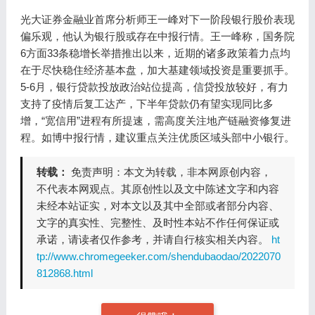
光大证券金融业首席分析师王一峰对下一阶段银行股价表现
偏乐观，他认为银行股或存在中报行情。王一峰称，国务院
6方面33条稳增长举措推出以来，近期的诸多政策着力点均
在于尽快稳住经济基本盘，加大基建领域投资是重要抓手。
5-6月，银行贷款投放政治站位提高，信贷投放较好，有力
支持了疫情后复工达产，下半年贷款仍有望实现同比多
增，“宽信用”进程有所提速，需高度关注地产链融资修复进
程。如博中报行情，建议重点关注优质区域头部中小银行。
转载：
免责声明：本文为转载，非本网原创内容，
不代表本网观点。其原创性以及文中陈述文字和内容
未经本站证实，对本文以及其中全部或者部分内容、
文字的真实性、完整性、及时性本站不作任何保证或
承诺，请读者仅作参考，并请自行核实相关内容。
ht
tp://www.chromegeeker.com/shendubaodao/2022070
812868.html