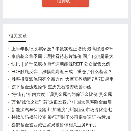
很赞哦！
相关文章
上半年银行股哪家强？半数实现正增长 最高涨逾43%
下半年银行疫后复苏行情可期
泰信基金董季周：理性看待芯片降价 国产化仍是最大
推力
快讯｜超千亿疯抢鹏华深圳能源REIT 公众配售比例
约1.160%
FOF触底反弹，涨幅最高近三成，重仓了什么基金？
胜率投资派施同亮全新力作 大摩安盈稳固7月7日起重
磅发行
旗下基金违规操作 重庆先石投资收警示函
“宇宙行”年内六度上调贵金属合约保证金比例 贵金属
交易收紧成行业常态
万名“诚信之星” “芯”达银发客户 中国太保寿险全面启
动“7·8全国保险公众宣传日”活动
新能源汽车保险跑出“加速度” 头部险企市场占比达七
成
持续加码权益投资 银行理财子公司密集调研 持续加
码权益投资
喜鹊基金被西藏证监局被暂停相关业务6个月