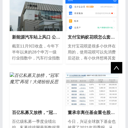
共60只。其中普...
卖出详情，供大家参
新能源汽车站上风口 公募看好细分龙头
支付宝蚂蚁花呗怎么套出来自己用（花呗取现线下消费）
截至11月9日收盘，今年下
支付宝花呗是很多小伙伴在
半年以来的28个申万一级
用的，使用花呗可以先消费
行业指数中，汽车行业指数
后还款，有小伙伴想将其套
以49 79%的涨幅位列第
出来，怎么操作呢，小编来
一。其中，以比亚迪为代表
为大家介绍。支付宝花呗怎
的新能源汽车龙头
么套出来花...
百亿私募又放榜，“冠军魔咒”再现！大佬纷纷反思
董承非离任基金重仓股大换血，谢治宇四季度重点买入“ 快手-W”
百亿级私募一季度业绩出
今日，兴证全球旗下基金也
炉。私募排排网最新数据显
披露了2021年四季报，从