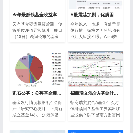
今年最赚钱基金收益率已超100%！原因又是……
A股震荡加剧，优质固收+性价比凸显 天弘宁弘混合基金即将发行
又有基金疑遭巨额赎回，使
今年以来，市场一直处于震
得单位净值异常飙升！昨日
荡行情，板块之间的轮动有
（18日）晚间公布的基金
点让人应接不暇。Wind数
净值显示，鹏华弘达A单位
据显示，截至9月29日，今
净值从4月17日的1 0454元
年以来主动股票型基金（剔
大幅跃升到昨
除今年以来成立的
凯石公募：公募基金迎最大分红潮
招商瑞文混合A基金什么时候能赎回？基金主要卖出哪些股票？（2021年第二季度）
基金发行情况根据凯石金融
招商瑞文混合A基金什么时
产品研究中心统计，上周新
候能赎回？基金主要卖出哪
成立基金14只，沪港深基
些股票？以下是南方财富网
金占三席，保本基金占两
为您整理的2021年第二季
席。目前正在发行期的基金
度招商瑞文混合A基金主要