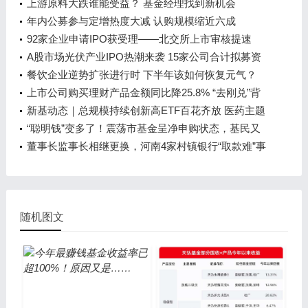
上游原料大跌谁能受益？ 基金经理找到新机会
年内公募参与定增热度大减 认购规模缩近六成
92家企业申请IPO获受理——北交所上市审核提速
A股市场光伏产业IPO热潮来袭 15家公司合计拟募资
超过500亿元
餐饮企业逆势扩张进行时 下半年该如何恢复元气？
上市公司购买理财产品金额同比降25.8% “去刚兑”背
景下结构性存款吸引力不减
新基动态｜总规模持续创新高ETF百花齐放 医药主题
ETF再迎细分赛道新品，涉及疫苗、中药
“聪明钱”变多了！震荡市基金呈净申购状态，基民又
有“新玩法”
董事长监事长相继更换，河南4家村镇银行“取款难”事
件能否迎来转机
随机图文