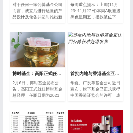
对于任何一家公募基金公司
每周重点提示：上周(11月
而言，成立后进行适量的产
23~11月27日)本周A股遭遇
品设计及储备并适时推出新
黑色星期五，指数破位下
产品，不仅是公司发展需
跌，权重券商杀跌，题材股
要，同时也可以展现基金公
同样全线回落，沪指跌破
司的资管实力...
3500点。截
博时基金：高阳正式任职博时基金总经理
首批内地与香港基金互认 四公募获准赴港发售
2月6日，博时基金发布公
华夏、广发等基金公司近日
告，高阳正式就任博时基金
宣布，旗下基金已正式获得
总经理，任职日期为2021
中国香港证监会的许可，成
年2月5日。公告内容显
为首批内地与香港基金互认
示，高阳。1998年7月至
的基金之一，获准进入香港
2000年2月在中
市场发售。...