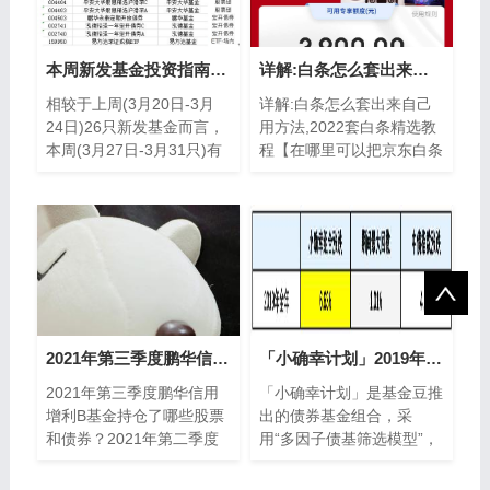
本周新发基金投资指南(3月27日)
详解:白条怎么套出来自己用方法,2022套白条精选教程
相较于上周(3月20日-3月
详解:白条怎么套出来自己
24日)26只新发基金而言，
用方法,2022套白条精选教
本周(3月27日-3月31只)有
程【在哪里可以把京东白条
14只，环比下降了46
刷出来】【套白条哪里找到
15%。将各基金分类型来细
靠谱商家】【白条京东怎么
扒
借款】【怎么把京
2021年第三季度鹏华信用增利B基金持仓了哪些股票和债券？2021年第二季度主要买入哪些股票？
「小确幸计划」2019年成绩单：上涨6.63%，稳如固收
2021年第三季度鹏华信用
「小确幸计划」是基金豆推
增利B基金持仓了哪些股票
出的债券基金组合，采
和债券？2021年第二季度
用“多因子债基筛选模型”，
主要买入哪些股票？南方财
精选国内优质的债券基金搭
富网为您整理的鹏华信用增
配成组合，波动腼腆，稳如