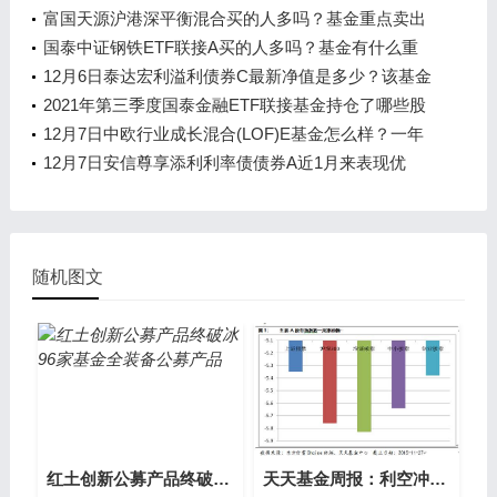
金有什么重大买入？
富国天源沪港深平衡混合买的人多吗？基金重点卖出
哪些股票？（2021年第二季度）
国泰中证钢铁ETF联接A买的人多吗？基金有什么重
大卖出？（2021年第二季度）
12月6日泰达宏利溢利债券C最新净值是多少？该基金
现任经理是谁？
2021年第三季度国泰金融ETF联接基金持仓了哪些股
票？2021年第二季度重点买入哪些股票？
12月7日中欧行业成长混合(LOF)E基金怎么样？一年
来收益9.56%
12月7日安信尊享添利利率债债券A近1月来表现优
秀，基金2021年第三季度表现如何？
随机图文
红土创新公募产品终破冰 96家基金全装备公募产品
天天基金周报：利空冲击有限 结构性行情仍将延续