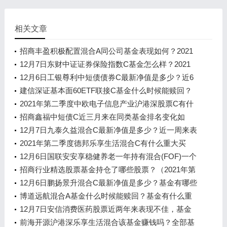
相关文章
招商丰盈积极配置混合A同公司基金表现如何？2021
年第二季度基金重点卖出哪些股票？
12月7日东财中证证券保险指数C基金怎么样？2021
年第三季度基金资产怎么配置？
12月6日工银尊利中短债债券C最新净值是多少？近6
月来表现如何？
建信深证基本面60ETF联接C基金什么时候能赎回？
2021年第三季度基金行业怎么配置？
2021年第二季度中欧电子信息产业沪港深股票C有什
么重大买入？2021年第三季度基金行业怎么配置？
招商鑫福中短债C近三月来在同类基金排名变化如
何？（12月7日）
12月7日九泰久益混合C最新净值是多少？近一周来表
现如何？
2021年第二季度德邦乐享生活混合C有什么重大买
入？该基金2020年利润如何？
12月6日国联安安享稳健养老一年持有混合(FOF)一个
月来收益0.93%，基金基本费率是多少？
招商行业精选股票基金持仓了哪些股票？（2021年第
三季度）
12月6日鹏扬景升混合C最新净值是多少？基金有哪些
投资组合？
博道远航混合A基金什么时候能赎回？基金有什么重
大买入？（2021年第二季度）
12月7日安信消费医药股票近两年来表现不佳，基金
2021年第三季度表现如何？
前海开源沪港深乐享生活混合该基金赚钱吗？全部基